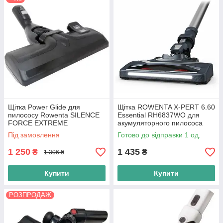
Щітка Power Glide для
Щітка ROWENTA X-PERT 6.60
пилососу Rowenta SILENCE
Essential RH6837WO для
FORCE EXTREME
акумуляторного пилососа
(ZR904801)
(SS-7222053289)
Під замовлення
Готово до відправки 1 од.
1 250
1 435
₴
₴
1 306 ₴
Купити
Купити
РОЗПРОДАЖ