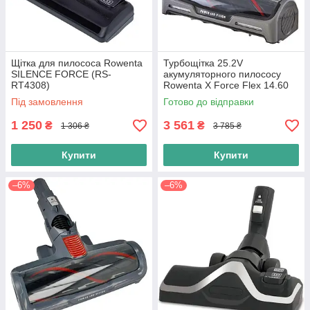
Щітка для пилососа Rowenta
Турбощітка 25.2V
SILENCE FORCE (RS-
акумуляторного пилососу
RT4308)
Rowenta X Force Flex 14.60
RH9990WO RH99C0WO (SS-
Під замовлення
Готово до відправки
2230002622)
1 250
3 561
₴
₴
1 306 ₴
3 785 ₴
Купити
Купити
–6%
–6%