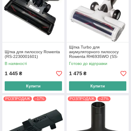
Щітка Turbo для
Щітка для пилососу Rowenta
акумуляторного пилососу
(RS-2230001601)
Rowenta RH6935WO (SS-
9100040943)
В наявності
Готово до відправки
1 445
1 475
₴
₴
Купити
Купити
РОЗПРОДАЖ
–17%
РОЗПРОДАЖ
–27%