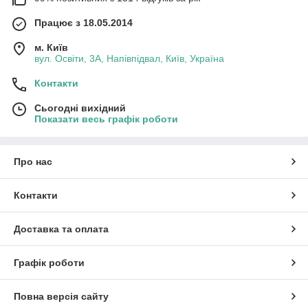
Працює з 18.05.2014
2.
Універсальність.
Щітки для пилососів мають різні
м. Київ
вул. Освіти, 3А, Напівпідвал, Київ, Україна
характеристики, сумісні з різними
моделями пилососів.
Контакти
Сьогодні вихідний
Показати весь графік роботи
Доступність.
3.
Виходячи від виду та типу щітки
Про нас
пилососа, буде змінюватись і
вартість.
Контакти
Доставка та оплата
4.
Впевненість.
Графік роботи
При виявленні браку або дефектів є
можливість обміну або повернення
Повна версія сайту
продукції протягом 14 днів.