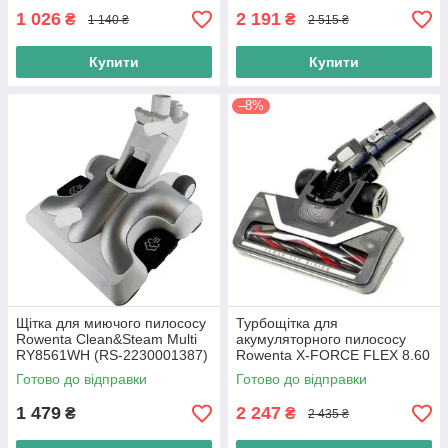
1 026
2 191
₴
₴
1 140 ₴
2 515 ₴
Купити
Купити
–8%
Щітка для миючого пилососу
Турбощітка для
Rowenta Clean&Steam Multi
акумуляторного пилососу
RY8561WH (RS-2230001387)
Rowenta X-FORCE FLEX 8.60
RH9690WO (SS-2230002912)
Готово до відправки
Готово до відправки
1 479
2 247
₴
₴
2 435 ₴