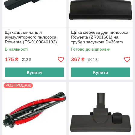
Щітка щілинна для
Щітка меблева для пилососа
акумуляторного пилососа
Rowenta (ZR901601) на
Rowenta (FS-9100040192)
трубу з засувкою D=36mm
В наявності
Готово до відправки
175
367
₴
₴
212 ₴
504 ₴
Купити
Купити
РОЗПРОДАЖ