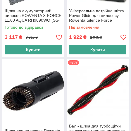
Щітка на акумуляторний
Універсальна потрійна щітка
пилосос ROWENTA X-FORCE
Power Glide для пилососу
11.60 AQUA RH9890WO (SS-
Rowenta Silence Forcе
2230002392) Сіра
(ZR903801)
Готово до відправки
Під замовлення
3 117
1 922
₴
₴
3 315 ₴
2 045 ₴
Купити
Купити
–7%
Вал - щітка для турбощітки
Щітка для пилососа Rowenta
до акумуляторного пилососа