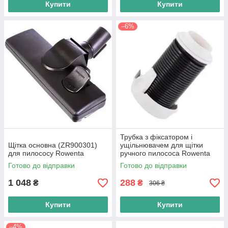
Купити
Купити
–6%
Трубка з фіксатором і
Щітка основна (ZR900301)
ущільнювачем для щітки
для пилососу Rowenta
ручного пилососа Rowenta
RH9471WO (RS-2230001219)
Готово до відправки
Готово до відправки
1 048
288
₴
₴
306 ₴
Купити
Купити
–4%