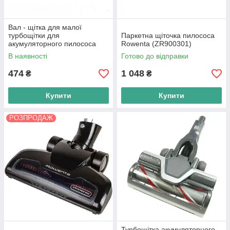
Вал - щітка для малої
турбощітки для
Паркетна щіточка пилососа
акумуляторного пилососа
Rowenta (ZR900301)
Rowenta (SS-2230002478)
В наявності
Готово до відправки
474
1 048
₴
₴
Купити
Купити
РОЗПРОДАЖ
Турбощітка акумуляторного