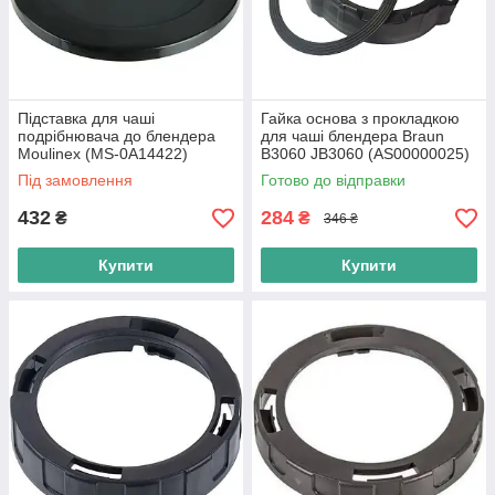
Підставка для чаші
Гайка основа з прокладкою
подрібнювача до блендера
для чаші блендера Braun
Moulinex (MS-0A14422)
B3060 JB3060 (AS00000025)
Оригінал
Під замовлення
Готово до відправки
432
284
₴
₴
346 ₴
Купити
Купити