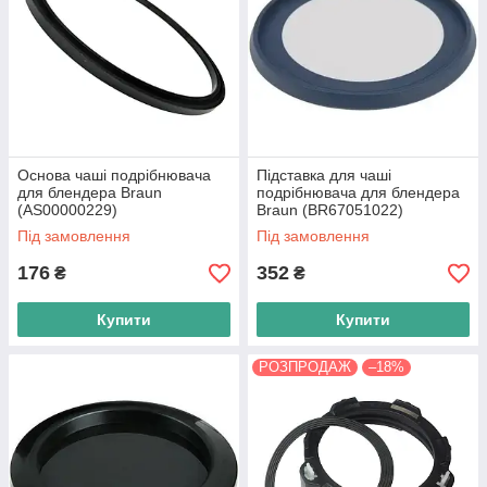
Основа чаші подрібнювача
Підставка для чаші
для блендера Braun
подрібнювача для блендера
(AS00000229)
Braun (BR67051022)
Під замовлення
Під замовлення
176
352
₴
₴
Купити
Купити
РОЗПРОДАЖ
–18%