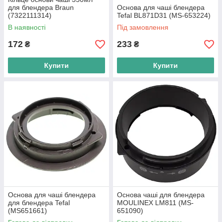
для блендера Braun
Основа для чаші блендера
(7322111314)
Tefal BL871D31 (MS-653224)
В наявності
Під замовлення
172
233
₴
₴
Купити
Купити
Основа для чаші блендера
Основа чаші для блендера
для блендера Tefal
MOULINEX LM811 (MS-
(MS651661)
651090)