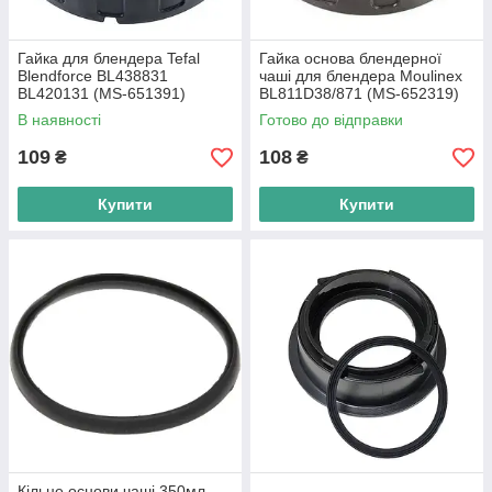
Гайка для блендера Tefal
Гайка основа блендерної
Blendforce BL438831
чаші для блендера Moulinex
BL420131 (MS-651391)
BL811D38/871 (MS-652319)
В наявності
Готово до відправки
109
108
₴
₴
Купити
Купити
Кільце основи чаші 350мл