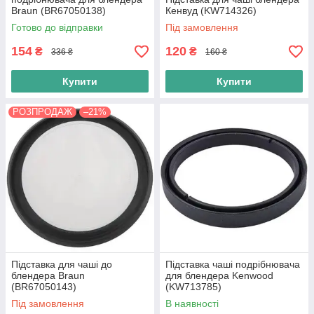
Braun (BR67050138)
Кенвуд (KW714326)
Готово до відправки
Під замовлення
154
120
₴
₴
336 ₴
160 ₴
Купити
Купити
РОЗПРОДАЖ
–21%
Підставка для чаші до
Підставка чаші подрібнювача
блендера Braun
для блендера Kenwood
(BR67050143)
(KW713785)
Під замовлення
В наявності