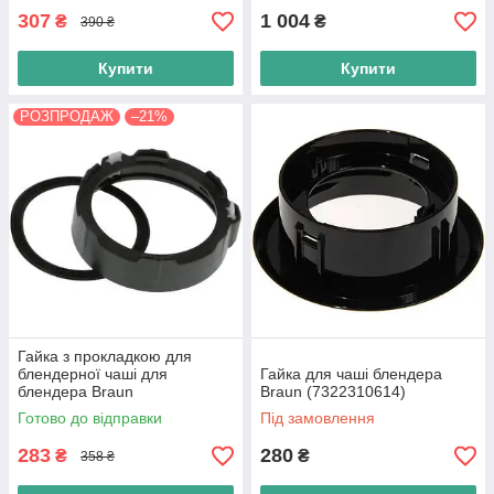
307
1 004
₴
₴
390 ₴
Купити
Купити
РОЗПРОДАЖ
–21%
Гайка з прокладкою для
блендерної чаші для
Гайка для чаші блендера
блендера Braun
Braun (7322310614)
(BR64184624)
Готово до відправки
Під замовлення
283
280
₴
₴
358 ₴