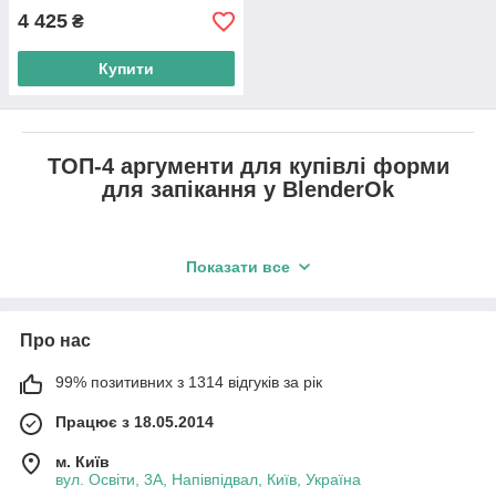
4 425
₴
Купити
ТОП-4 аргументи для купівлі форми
для запікання у BlenderOk
1.
Показати все
Якість.
Про нас
Пропонуємо тільки перевірену і оригінальну
продукцію з офіційним гарантійним терміном.
99% позитивних з 1314 відгуків за рік
Працює з 18.05.2014
2.
м. Київ
вул. Освіти, 3А, Напівпідвал, Київ, Україна