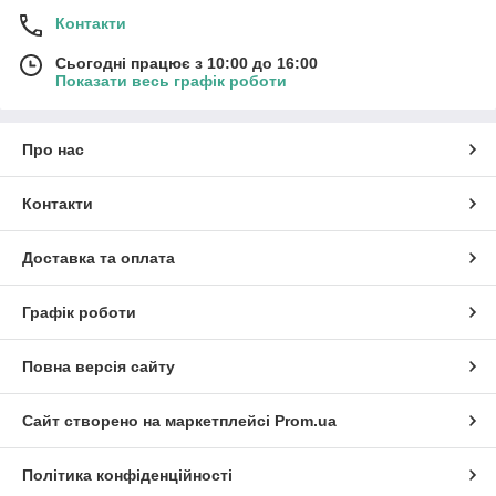
Універсальність.
Контакти
Форми мають різний об'єм та діаметр, сумісні
з різними моделями грилів.
Сьогодні працює з 10:00 до 16:00
Показати весь графік роботи
3.
Про нас
Доступність.
Контакти
Виходячи від обсягу та типу форми для
випічки, буде змінюватись і вартість.
Доставка та оплата
Графік роботи
4.
Повна версія сайту
Впевненість.
Сайт створено на маркетплейсі
Prom.ua
При виявленні браку або дефектів є
можливість обміну або повернення продукції
протягом 14 днів.
Політика конфіденційності