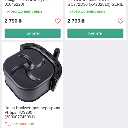
01045220)
GC772D30 (XA732810) SERIE
G06-M
Готово до відправки
Готово до відправки
2 790
2 790
₴
₴
Купити
Купити
Чаша Koolwen для аерогриля
Philips HD9280
(300007745991)
Під замовлення