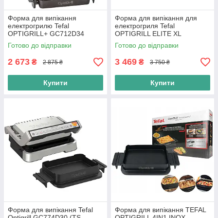
Форма для випікання
Форма для випікання для
електрогрилю Tefal
електрогриля Tefal
OPTIGRILL+ GC712D34
OPTIGRILL ELITE XL
(XA725870)
(XA727810) Оригінал
Готово до відправки
Готово до відправки
2 673
3 469
₴
₴
2 875 ₴
3 750 ₴
Купити
Купити
Форма для випікання Tefal
Форма для випікання TEFAL
Optigrill GC774D30 (TS-
OPTIGRILL 4IN1 INOX