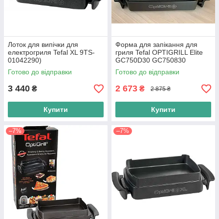
Лоток для випічки для
Форма для запікання для
електрогриля Tefal XL 9TS-
гриля Tefal OPTIGRILL Elite
01042290)
GC750D30 GC750830
(XA722870) Оригінал
Готово до відправки
Готово до відправки
3 440
2 673
₴
₴
2 875 ₴
Купити
Купити
–7%
–7%