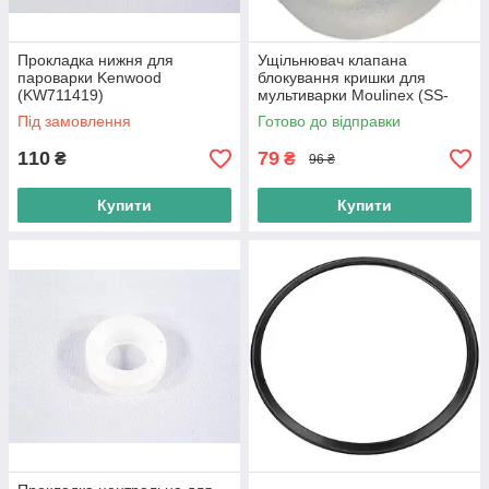
Прокладка нижня для
Ущільнювач клапана
пароварки Kenwood
блокування кришки для
(KW711419)
мультиварки Moulinex (SS-
994485) Оригінал
Під замовлення
Готово до відправки
110
79
₴
₴
96 ₴
Купити
Купити