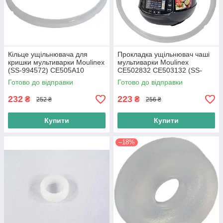
Кільце ущільнювача для
Прокладка ущільнювач чаші
кришки мультиварки Moulinex
мультиварки Moulinex
(SS-994572) CE505A10
CE502832 CE503132 (SS-
994493) Оригінал
Готово до відправки
Готово до відправки
232
223
₴
₴
252 ₴
256 ₴
Купити
Купити
–18%