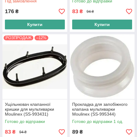
Під замовлення
Готово до відправки
176
83
₴
₴
94 ₴
Купити
Купити
РОЗПРОДАЖ
–12%
Ущільнювач клапанної
Прокладка для запобіжного
кришки для мультиварки
клапана мультиварки
Moulinex (SS-993431)
Moulinex (SS-995344)
Готово до відправки
Готово до відправки 1 од.
83
89
₴
₴
94 ₴