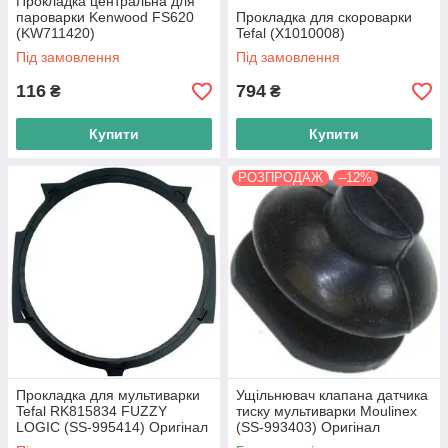
Прокладка центральна для
пароварки Kenwood FS620
Прокладка для скороварки
(KW711420)
Tefal (X1010008)
Під замовлення
Під замовлення
116
794
₴
₴
Купити
Купити
РОЗПРОДАЖ
–12%
Прокладка для мультиварки
Ущільнювач клапана датчика
Tefal RK815834 FUZZY
тиску мультиварки Moulinex
LOGIC (SS-995414) Оригінал
(SS-993403) Оригінал
SERIE R27