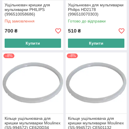
Ущільнювач кришки для
Ущільнювач для мультиварки
мультиварки PHILIPS
Philips HD2178
(996510058686)
(996510070303)
Під замовлення
Готово до відправки
700
510
₴
₴
Купити
Купити
–8%
–8%
Кільце ущільнювача для
Кільце ущільнювача для
кришки мультиварки Moulinex
кришки мультиварки Moulinex
(SS-994572) CE620D34
(SS-994572) CE501132