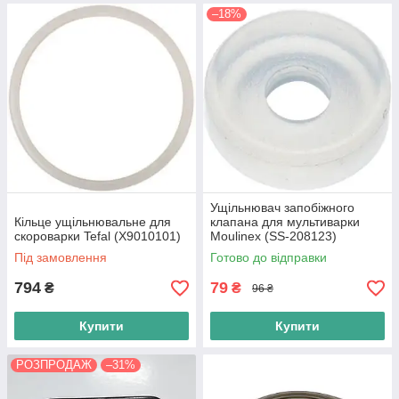
–18%
Ущільнювач запобіжного
Кільце ущільнювальне для
клапана для мультиварки
скороварки Tefal (X9010101)
Moulinex (SS-208123)
Під замовлення
Готово до відправки
794
79
₴
₴
96 ₴
Купити
Купити
РОЗПРОДАЖ
–31%