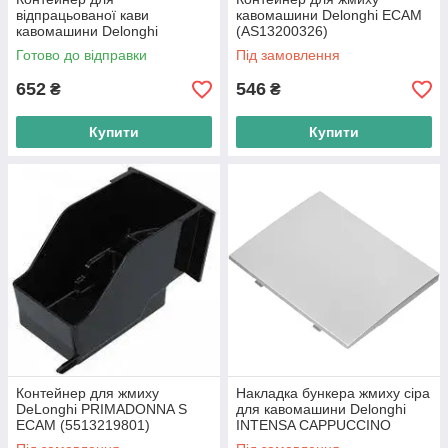
відпрацьованої кави
кавомашини Delonghi ECAM
кавомашини Delonghi
(AS13200326)
PRIMADONNA S EVO
Готово до відправки
Під замовлення
ECAM510.55 (AS00003722)
652
546
₴
₴
Купити
Купити
Контейнер для жмиху
Накладка бункера жмиху сіра
DeLonghi PRIMADONNA S
для кавомашини Delonghi
ECAM (5513219801)
INTENSA CAPPUCCINO
(5313223621)