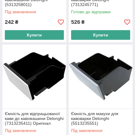
(5313258011)
(7313245771)
Під замовлення
Готово до відправки
242
526
₴
₴
Купити
Купити
Ємність для відпрацьованої
Ємність для макухи для
кави до кавомашини Delonghi
кавоварки Delonghi
(7313235411) Оригінал
(5513235551)
Під замовлення
Під замовлення