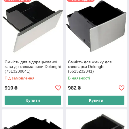
Ємність для відпрацьованої
Ємність для жмиху для
кави до кавомашини Delonghi
кавоварки Delonghi
(7313238841)
(5513232341)
Під замовлення
В наявності
910
982
₴
₴
Купити
Купити