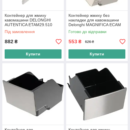
Контейнер для жмиху
Контейнер жмиху без
кавомашини DELONGHI
накладки для кавомашини
AUTENTICA ETAM29.510
Delonghi MAGNIFICA ECAM
ETAM29.513 (7313243221)
220 (AS13200325)
Під замовлення
Готово до відправки
882
553
₴
₴
626 ₴
Купити
Купити
Контейнер для
Контейнер для жмиху