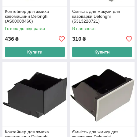
Контейнер для жмиха
Ємність для макухи для
кавомашини Delonghi
кавоварки Delonghi
(AS00008460)
(5313228721)
Готово до відправки
В наявності
436
310
₴
₴
Купити
Купити
Контейнер для жмиха
Ємність для жмиху для
кавомашини Delonghi
кавоварки Delonghi