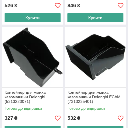
526
846
₴
₴
Купити
Купити
Контейнер для жмиха
Контейнер для жмиха
кавомашини Delonghi
кавомашини Delonghi ECAM
(5313223071)
(7313235401)
Готово до відправки
Готово до відправки
327
532
₴
₴