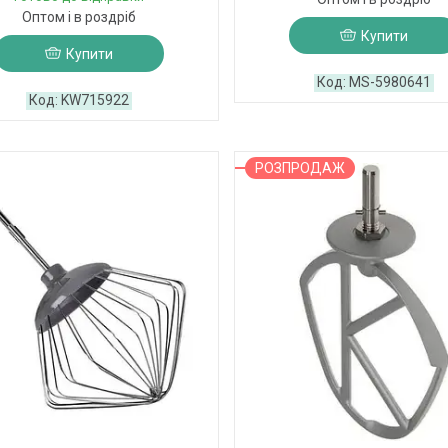
Оптом і в роздріб
Купити
Купити
MS-5980641
KW715922
РОЗПРОДАЖ