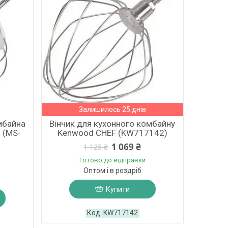
Залишилось 25 днів
мбайна
Вінчик для кухонного комбайну
 (MS-
Kenwood CHEF (KW717142)
1 069 ₴
1 125 ₴
Готово до відправки
Оптом і в роздріб
Купити
KW717142