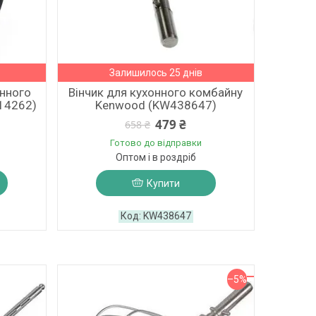
Залишилось 25 днів
онного
Вінчик для кухонного комбайну
14262)
Kenwood (KW438647)
479 ₴
658 ₴
Готово до відправки
Оптом і в роздріб
Купити
KW438647
–5%