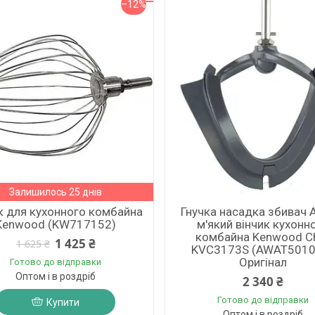
–12%
Залишилось 25 днів
к для кухонного комбайна
Гнучка насадка збивач 
Kenwood (KW717152)
м'який вінчик кухонн
комбайна Kenwood С
1 425 ₴
1 625 ₴
KVC3173S (AWAT5010
Оригінал
Готово до відправки
Оптом і в роздріб
2 340 ₴
Готово до відправки
Купити
Оптом і в роздріб