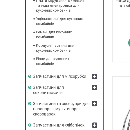
Насадк
Плати керування, вимикачі
ком
та інша електроніка для
кухонних комбайнів
Ущільнювачі для кухонних
комбайнів
Ремені для кухонних
комбайнів
Корпусні частини для
кухонних комбайнів
Різне для кухонних
комбайнів
Запчастини для м'ясорубки
Запчастини для
соковитискачів
Запчастини та аксесуари для
пароварок, мультиварок,
скороварок
Запчастини для хлібопічок