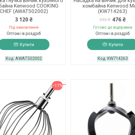
а гнучка вінчик кухонного
Насадка на вінчик для ку
байна Kenwood COOKING
комбайна Kenwood Ma
CHEF (AWAT502002)
(KW714263)
3 120 ₴
476 ₴
532 ₴
Під замовлення
Готово до відправки
Оптом і в роздріб
Оптом і в роздріб
Купити
Купити
AWAT502002
KW714263
–11%