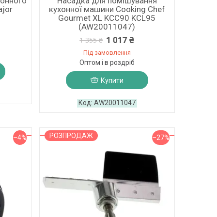
хонного
Насадка для помішування
jor
кухонної машини Cooking Chef
Gourmet XL KCC90 KCL95
(AW20011047)
1 017 ₴
1 355 ₴
Під замовлення
Оптом і в роздріб
Купити
AW20011047
РОЗПРОДАЖ
–4%
–27%