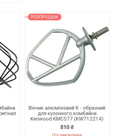
РОЗПРОДАЖ
мбайна
Вінчик алюмінієвий К - образний
ригінал
для кухонного комбайна
Kenwood KMC577 (KW712214)
810 ₴
Під замовлення