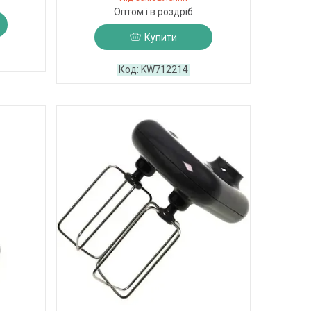
Оптом і в роздріб
Купити
KW712214