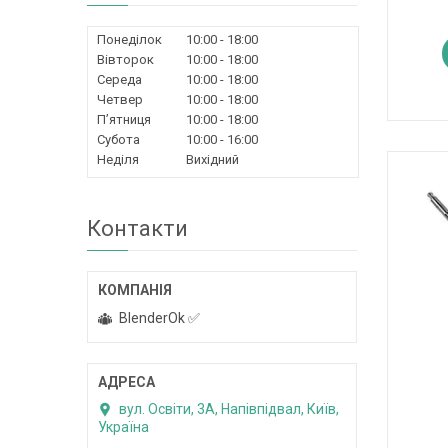
Понеділок
10:00
18:00
Вівторок
10:00
18:00
Середа
10:00
18:00
Четвер
10:00
18:00
Пʼятниця
10:00
18:00
Субота
10:00
16:00
Неділя
Вихідний
Контакти
BlenderOk ✅
вул. Освіти, 3А, Напівпідвал, Київ,
Україна