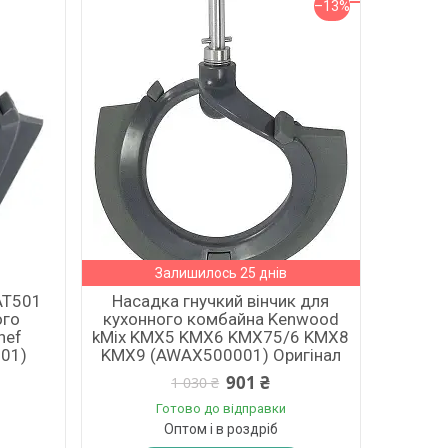
–13%
Залишилось 25 днів
AT501
Насадка гнучкий вінчик для
ого
кухонного комбайна Kenwood
hef
kMix KMX5 KMX6 KMX75/6 KMX8
01)
KMX9 (AWAX500001) Оригінал
901 ₴
1 030 ₴
Готово до відправки
Оптом і в роздріб