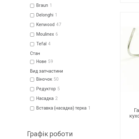
Braun
1
Delonghi
1
Kenwood
47
Moulinex
6
Tefal
4
Стан
Нове
59
Вид запчастини
Віночок
50
Редуктор
5
Насадка
2
Вставка (насадка) терка
1
Г
кух
Графік роботи