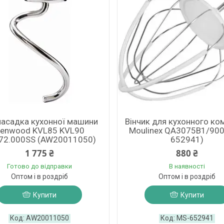
насадка кухонної машини
Вінчик для кухонного ко
enwood KVL85 KVL90
Moulinex QA3075B1/900
72.000SS (AW20011050)
652941)
1 775 ₴
880 ₴
Готово до відправки
В наявності
Оптом і в роздріб
Оптом і в роздріб
Купити
Купити
AW20011050
MS-652941