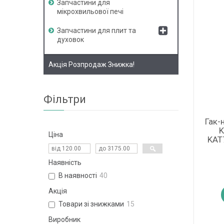
Запчастини для
мікрохвильової печі
Запчастини для плит та
духовок
Акція Розпродаж Знижка!
Фільтри
Гак-
K
Ціна
KAT
Наявність
В наявності
40
Акція
Товари зі знижками
15
Виробник