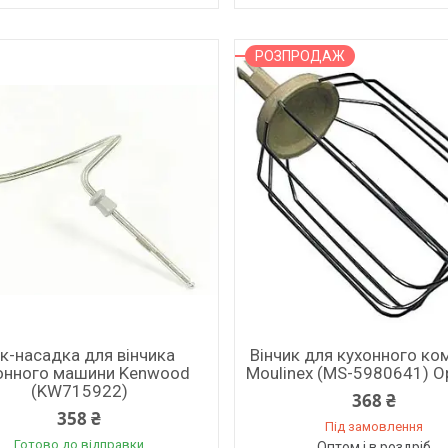
РОЗПРОДАЖ
ак-насадка для вінчика
Вінчик для кухонного ко
онного машини Kenwood
Moulinex (MS-5980641) О
(KW715922)
368 ₴
358 ₴
Під замовлення
Готово до відправки
Оптом і в роздріб