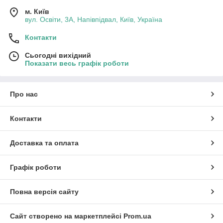
2.
Універсальність.
Акумулятори для роботів пилососів
м. Київ
вул. Освіти, 3А, Напівпідвал, Київ, Україна
мають різні характеристики, сумісні
з різними моделями пилососів.
Контакти
Сьогодні вихідний
Показати весь графік роботи
3.
Доступність.
Виходячи від виду та типу
Про нас
акумуляторної батареї,
змінюватиметься і вартість.
Контакти
Доставка та оплата
4.
Впевненість.
При виявленні браку або дефектів є
Графік роботи
можливість обміну або повернення
продукції протягом 14 днів.
Повна версія сайту
Сайт створено на маркетплейсі
Prom.ua
Почати вибір