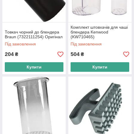
Комплект штовхачів для чаші
Товкач чорний до блендера
блендера Kenwood
Braun (7322111254) Оригінал
(KW710465)
Під замовлення
Під замовлення
204
504
₴
₴
Купити
Купити