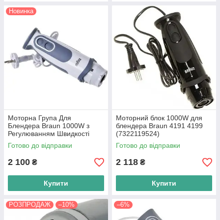
Новинка
Моторна Група Для
Моторний блок 1000W для
Блендера Braun 1000W з
блендера Braun 4191 4199
Регулюванням Швидкості
(7322119524)
(7322119504) 4191 Білий з
Готово до відправки
Готово до відправки
Сірим
2 100
2 118
₴
₴
Купити
Купити
РОЗПРОДАЖ
–10%
–6%