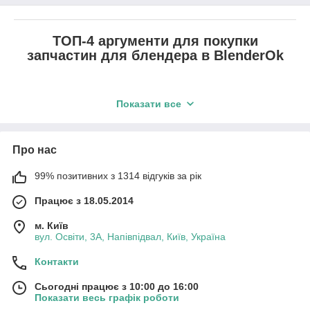
ТОП-4 аргументи для покупки
запчастин для блендера в BlenderOk
Показати все
1.
Якість.
Пропонуємо лише перевірену та
оригінальну продукцію з офіційним
Про нас
гарантійним терміном.
99% позитивних з 1314 відгуків за рік
Працює з 18.05.2014
2.
Універсальність.
м. Київ
Запчастини мають різні
вул. Освіти, 3А, Напівпідвал, Київ, Україна
характеристики, сумісні з різними
Контакти
моделями блендерів та міксерів.
Сьогодні працює з 10:00 до 16:00
Показати весь графік роботи