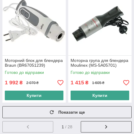
Моторний блок для блендера
Моторна група для блендера
Braun (BR67051239)
Moulinex (MS-5A05701)
Готово до відправки
Готово до відправки
1 992
1 415
₴
₴
2 070 ₴
1 605 ₴
Купити
Купити
Показати ще
1
/ 28