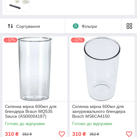
Сортування
0
Фільтри
–12%
–12%
Склянка мірна 600мл для
Склянка мірна 600мл для
блендера Braun MQ535
занурювального блендера
Sauce (AS00004187)
Bosch MS6CA4150
(AS00004187B)
Готово до відправки
Готово до відправки
310
310
₴
₴
352 ₴
352 ₴