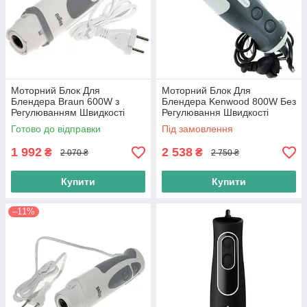
Моторний Блок Для
Моторний Блок Для
Блендера Braun 600W з
Блендера Kenwood 800W Без
Регулюванням Швидкості
Регулювання Швидкості
(7322114444) 4191 Білий з
(KW715645) HB710 Білий з
Готово до відправки
Під замовлення
Сірим
Сірим
1 992
2 538
₴
₴
2 070 ₴
2 750 ₴
Купити
Купити
–11%