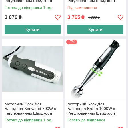
Регулюванням Швидкості
Регулюванням Швидкості
(KW715647) HDP HB710
(KW710450) HB710 Білий
Готово до відправки 1 од.
Під замовлення
Оригінал
3 076
3 765
₴
₴
4 000 ₴
Купити
Купити
–7%
Моторний Блок Для
Моторний Блок Для
Блендера Kenwood 800W з
Блендера Braun 1000W з
Регулюванням Швидкості
Регулюванням Швидкості
(KW712994) HB720 Білий з
Smartspeed (7322118634)
Готово до відправки 1 од.
Готово до відправки
Сірим
HB701 Чорний