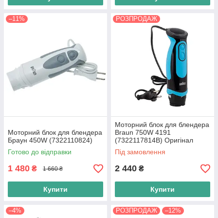
–11%
РОЗПРОДАЖ
Моторний блок для блендера
Моторний блок для блендера
Braun 750W 4191
Браун 450W (7322110824)
(7322117814B) Оригінал
Готово до відправки
Під замовлення
1 480
2 440
₴
₴
1 660 ₴
Купити
Купити
–4%
РОЗПРОДАЖ
–12%