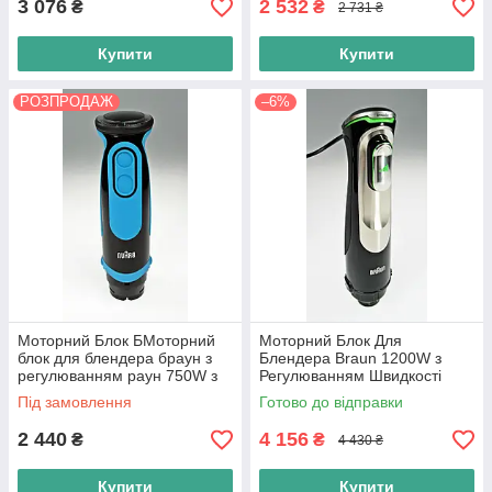
3 076
2 532
₴
₴
2 731 ₴
Купити
Купити
РОЗПРОДАЖ
–6%
Моторний Блок БМоторний
Моторний Блок Для
блок для блендера браун з
Блендера Braun 1200W з
регулюванням раун 750W з
Регулюванням Швидкості
Регулюванням Швидкості
Smartspeed (AS00000451)
Під замовлення
Готово до відправки
(7322117814) 4191 Чорний з
HB701 Чорний
Синім
2 440
4 156
₴
₴
4 430 ₴
Купити
Купити