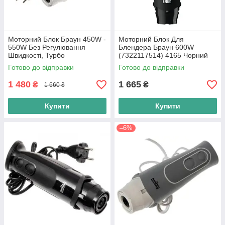
Моторний Блок Браун 450W -
Моторний Блок Для
550W Без Регулювання
Блендера Браун 600W
Швидкості, Турбо
(7322117514) 4165 Чорний
(AS00001528) 4162 Білий з
Готово до відправки
Готово до відправки
Сірим
1 480
1 665
₴
₴
1 660 ₴
Купити
Купити
–6%