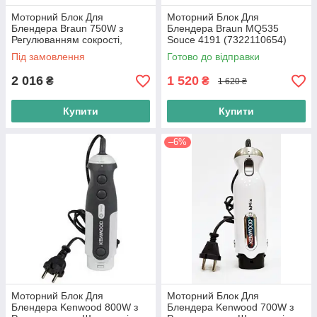
Моторний Блок Для
Моторний Блок Для
Блендера Braun 750W з
Блендера Braun MQ535
Регулюванням сокрості,
Souce 4191 (7322110654)
Турбо (7322114454) 4191
600w турбо 4165 Сірий
Під замовлення
Готово до відправки
Чорний
2 016
1 520
₴
₴
1 620 ₴
Купити
Купити
–6%
Моторний Блок Для
Моторний Блок Для
Блендера Kenwood 800W з
Блендера Kenwood 700W з