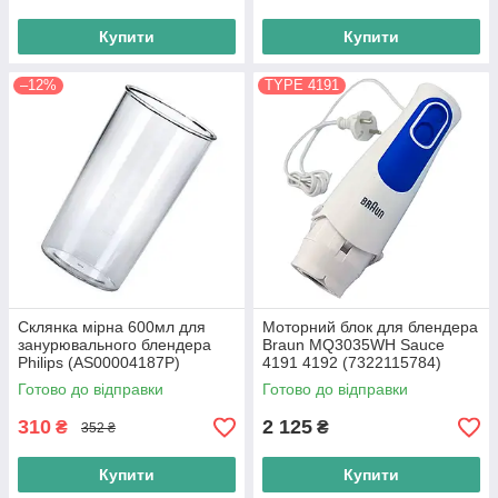
Купити
Купити
–12%
TYPE 4191
Склянка мірна 600мл для
Моторний блок для блендера
занурювального блендера
Braun MQ3035WH Sauce
Philips (AS00004187P)
4191 4192 (7322115784)
MQ535 Оригінал 700W
Готово до відправки
Готово до відправки
310
2 125
₴
₴
352 ₴
Купити
Купити