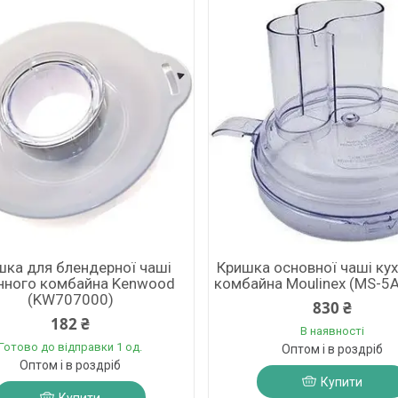
шка для блендерної чаші
Кришка основної чаші ку
нного комбайна Kenwood
комбайна Moulinex (MS-5
(KW707000)
830 ₴
182 ₴
В наявності
Готово до відправки 1 од.
Оптом і в роздріб
Оптом і в роздріб
Купити