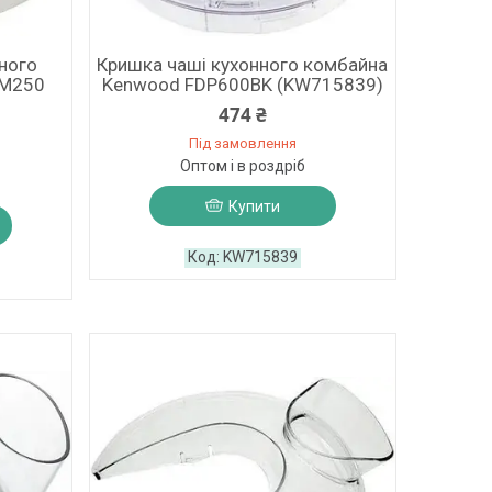
ного
Кришка чаші кухонного комбайна
PM250
Kenwood FDP600BK (KW715839)
474 ₴
Під замовлення
Оптом і в роздріб
Купити
KW715839