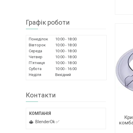
Графік роботи
Понеділок
10:00
18:00
Вівторок
10:00
18:00
Середа
10:00
18:00
Четвер
10:00
18:00
Пʼятниця
10:00
18:00
Субота
10:00
16:00
Неділя
Вихідний
Контакти
Кри
BlenderOk ✅
комба