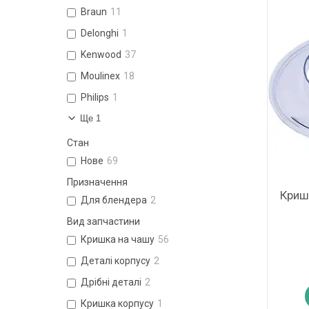
Braun
11
Delonghi
1
Kenwood
37
Moulinex
18
Philips
1
Ще 1
Стан
Нове
69
Призначення
Криш
Для блендера
2
Вид запчастини
Кришка на чашу
56
Деталі корпусу
2
Дрібні деталі
2
Кришка корпусу
1