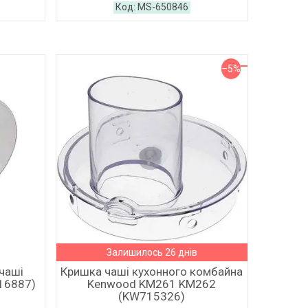
MS-650846
–5%
Залишилось 26 днів
чаші
Кришка чаші кухонного комбайна
16887)
Kenwood KM261 KM262
(KW715326)