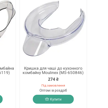
омбайна
Кришка для чаші до кухонного
6119)
комбайну Moulinex (MS-650846)
274 ₴
Під замовлення
Оптом і в роздріб
Купити