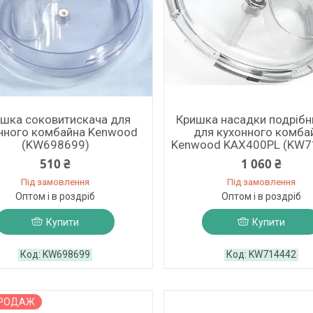
шка соковитискача для
Кришка насадки подріб
нного комбайна Kenwood
для кухонного комба
(KW698699)
Kenwood KAX400PL (KW7
510 ₴
1 060 ₴
Під замовлення
Під замовлення
Оптом і в роздріб
Оптом і в роздріб
Купити
Купити
KW698699
KW714442
ПРОДАЖ