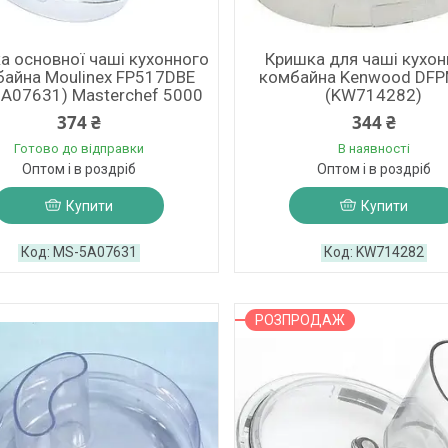
а основної чаші кухонного
Кришка для чаші кухон
айна Moulinex FP517DBE
комбайна Kenwood DF
A07631) Masterchef 5000
(KW714282)
374 ₴
344 ₴
Готово до відправки
В наявності
Оптом і в роздріб
Оптом і в роздріб
Купити
Купити
MS-5A07631
KW714282
РОЗПРОДАЖ