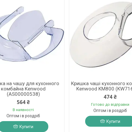
ка на чашу для кухонного
Кришка чаші кухонного к
комбайна Kenwood
Kenwood KM800 (KW71
(AS00000538)
474 ₴
564 ₴
Готово до відправки
В наявності
Оптом і в роздріб
Оптом і в роздріб
Купити
Купити