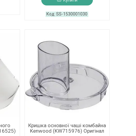
Купити
SS-1530001030
ного
Кришка основної чаші комбайна
16525)
Kenwood (KW715976) Оригінал