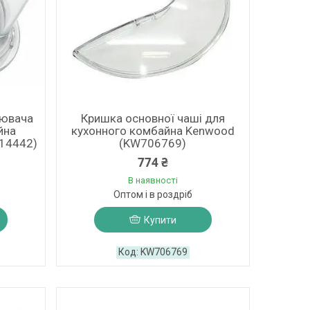
нювача
Кришка основної чаші для
йна
кухонного комбайна Kenwood
14442)
(KW706769)
774 ₴
В наявності
Оптом і в роздріб
Купити
KW706769