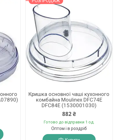
РОЗПРОДАЖ
хонного
Кришка основної чаші кухонного
A07890)
комбайна Moulinex DFC74E
DFC84E (1530001030)
882 ₴
Готово до відправки 1 од.
Оптом і в роздріб