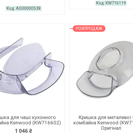
KW716119
AS00000538
РОЗПРОДАЖ
шка для чаші кухонного
Кришка для металевої 
йна Kenwood (KW716602)
комбайна Kenwood (KW7
Оригінал
1 046 ₴