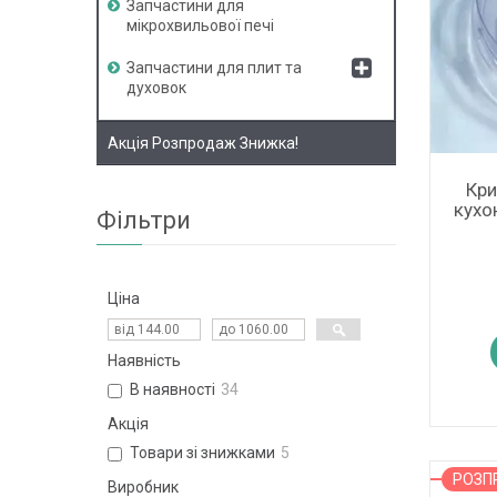
Запчастини для
мікрохвильової печі
Запчастини для плит та
духовок
Акція Розпродаж Знижка!
Кри
кухо
Фільтри
Ціна
Наявність
В наявності
34
Акція
Товари зі знижками
5
РОЗ
Виробник