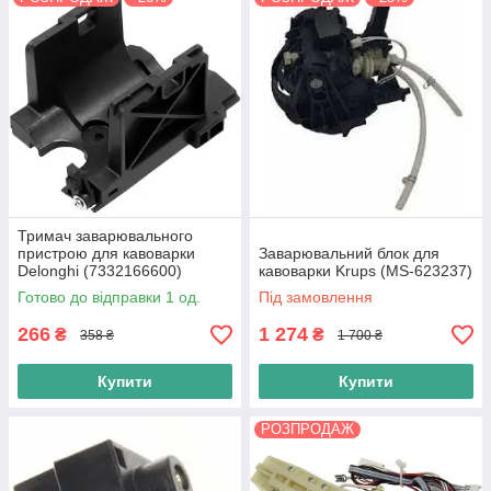
Тримач заварювального
пристрою для кавоварки
Заварювальний блок для
Delonghi (7332166600)
кавоварки Krups (MS-623237)
Готово до відправки 1 од.
Під замовлення
266
1 274
₴
₴
358 ₴
1 700 ₴
Купити
Купити
РОЗПРОДАЖ