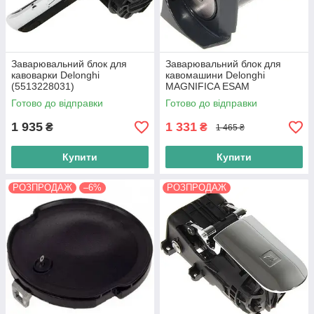
Заварювальний блок для
Заварювальний блок для
кавоварки Delonghi
кавомашини Delonghi
(5513228031)
MAGNIFICA ESAM
(7313251441) Оригінал
Готово до відправки
Готово до відправки
1 935
1 331
₴
₴
1 465 ₴
Купити
Купити
РОЗПРОДАЖ
–6%
РОЗПРОДАЖ