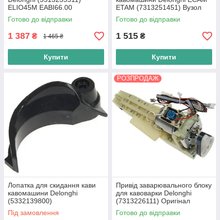
ELIO45M EABI66.00
ETAM (7313251451) Вузол
MAGNIFICA ESAM3300
роздачі кавомашини
Готово до відправки
Готово до відправки
1 387
1 515
₴
₴
1 465 ₴
Купити
Купити
РОЗПРОДАЖ
Лопатка для скидання кави
Привід заварювального блоку
кавомашини Delonghi
для кавоварки Delonghі
(5332139800)
(7313226111) Оригінал
Під замовлення
Готово до відправки