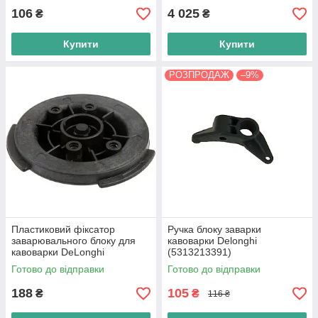
106
4 025
₴
₴
Купити
Купити
РОЗПРОДАЖ
–9%
Пластиковий фіксатор
Ручка блоку заварки
заварювального блоку для
кавоварки Delonghi
кавоварки DeLonghi
(5313213391)
(5313222311) Оригінал
Готово до відправки
Готово до відправки
188
105
₴
₴
116 ₴