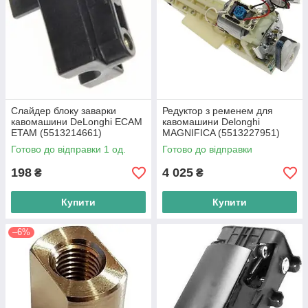
Слайдер блоку заварки
Редуктор з ременем для
кавомашини DeLonghi ECAM
кавомашини Delonghi
ETAM (5513214661)
MAGNIFICA (5513227951)
Готово до відправки 1 од.
Готово до відправки
198
4 025
₴
₴
Купити
Купити
–6%