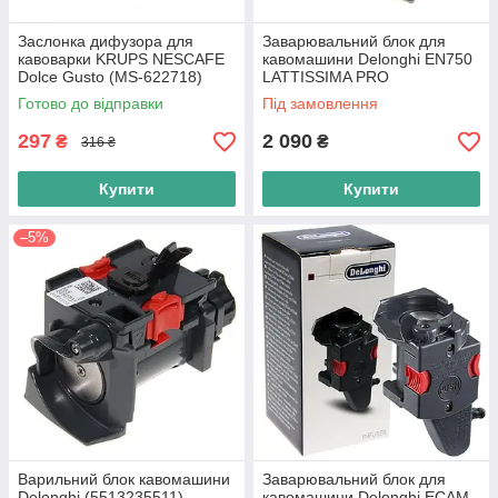
Заслонка дифузора для
Заварювальний блок для
кавоварки KRUPS NESCAFE
кавомашини Delonghi EN750
Dolce Gusto (MS-622718)
LATTISSIMA PRO
(7313244961)
Готово до відправки
Під замовлення
297
2 090
₴
₴
316 ₴
Купити
Купити
–5%
Варильний блок кавомашини
Заварювальний блок для
Delonghi (5513235511)
кавомашини Delonghi ECAM