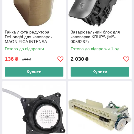
Гайка ліфта редуктора
Заварювальний блок для
DeLonghi для кавоварок
кавоварки KRUPS (MS-
MAGNIFICA INTENSA
0059267)
PRIMADONNA (LFH-d011_1)
Готово до відправки
Готово до відправки 1 од.
136
2 030
₴
₴
144 ₴
Купити
Купити