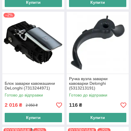
Купити
Купити
–2%
Ручка вузла заварки
Блок заварки кавомашини
кавоварки Delonghi
DeLonghi (7313244971)
(5313213191)
Готово до відправки
Готово до відправки
2 016
116
₴
₴
2 050 ₴
Купити
Купити
РОЗПРОДАЖ
–26%
РОЗПРОДАЖ
–25%