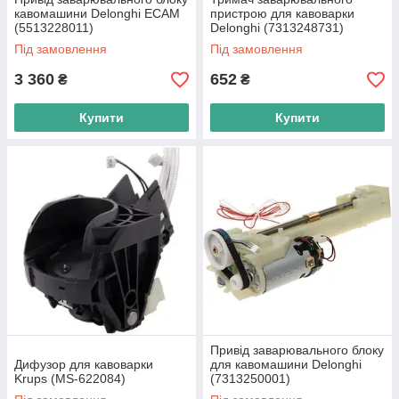
кавомашини Delonghi ECAM
пристрою для кавоварки
(5513228011)
Delonghi (7313248731)
Оригінал
Під замовлення
Під замовлення
3 360
652
₴
₴
Купити
Купити
Привід заварювального блоку
Дифузор для кавоварки
для кавомашини Delonghi
Krups (MS-622084)
(7313250001)