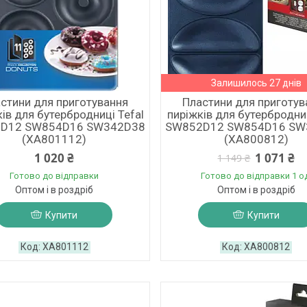
Залишилось 27 днів
стини для приготування
Пластини для приготув
ів для бутербродниці Tefal
пиріжків для бутербродниц
D12 SW854D16 SW342D38
SW852D12 SW854D16 SW
(XA801112)
(XA800812)
1 020 ₴
1 071 ₴
1 149 ₴
Готово до відправки
Готово до відправки 1 о
Оптом і в роздріб
Оптом і в роздріб
Купити
Купити
XA801112
XA800812