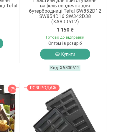
ання
Пластини для приготування
ці Tefal
вафель сердечок для
бутербродниці Tefal SW852D12
SW854D16 SW342D38
(XA800612)
1 150 ₴
Готово до відправки
Оптом і в роздріб
Купити
XA800612
РОЗПРОДАЖ
–7%