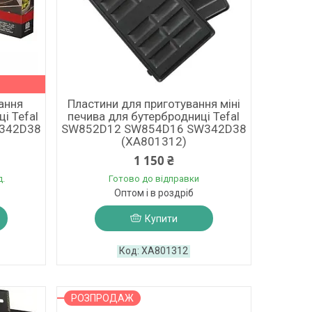
ання
Пластини для приготування міні
і Tefal
печива для бутербродниці Tefal
342D38
SW852D12 SW854D16 SW342D38
(XA801312)
1 150 ₴
д.
Готово до відправки
Оптом і в роздріб
Купити
XA801312
РОЗПРОДАЖ