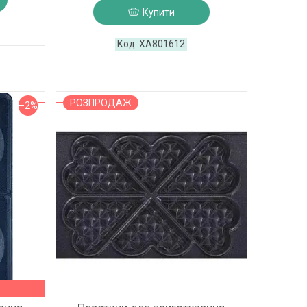
Купити
XA801612
РОЗПРОДАЖ
–2%