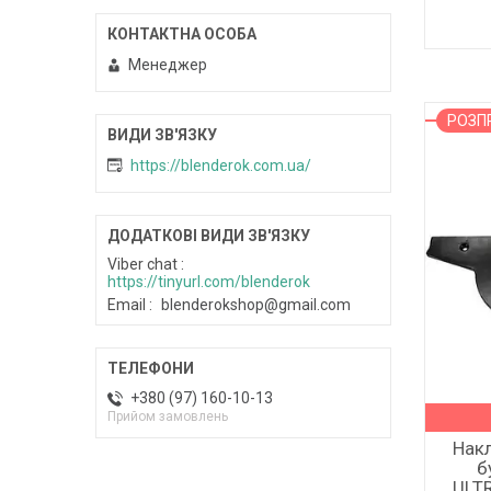
Менеджер
РОЗ
https://blenderok.com.ua/
Viber chat
https://tinyurl.com/blenderok
Email
blenderokshop@gmail.com
+380 (97) 160-10-13
Прийом замовлень
Накл
б
ULT