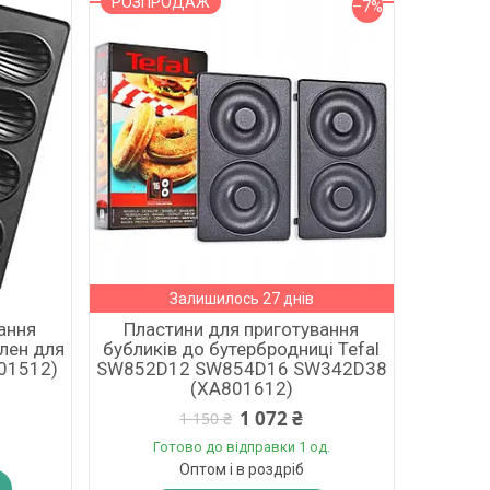
РОЗПРОДАЖ
–7%
Залишилось 27 днів
ання
Пластини для приготування
лен для
бубликів до бутербродниці Tefal
801512)
SW852D12 SW854D16 SW342D38
(XA801612)
1 072 ₴
1 150 ₴
Готово до відправки 1 од.
Оптом і в роздріб