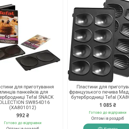
стини для приготування
Пластини для приготув
млинців панкейків для
французького печива Мад
ербродниці Tefal SNACK
бутербродниці Tefal (XA
OLLECTION SW854D16
1 085 ₴
(XA801012)
Готово до відправки
992 ₴
Оптом і в роздріб
Готово до відправки
Оптом і в роздріб