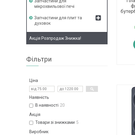
Пла
Запчастини для
ф
мікрохвильової печі
бутер
Запчастини для плит та
духовок
Акція Розпродаж Знижка!
Фільтри
Ціна
Наявність
В наявності
20
Акція
Товари зі знижками
5
Виробник