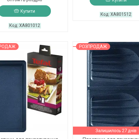
Купити
Купити
XA801512
XA801012
ПРОДАЖ
РОЗПРОДАЖ
Залишилось 27 днів