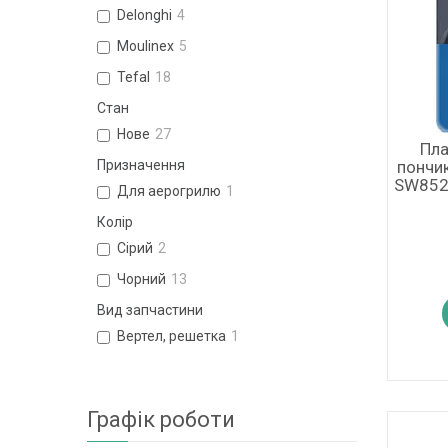
Delonghi
4
Moulinex
5
Tefal
18
Стан
Нове
27
Пла
Призначення
пончик
SW852
Для аерогрилю
1
Колір
Сірий
2
Чорний
13
Вид запчастини
Вертел, решетка
1
Графік роботи