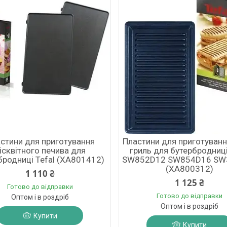
стини для приготування
Пластини для приготування
ісквітного печива для
гриль для бутербродниці
бродниці Tefal (XA801412)
SW852D12 SW854D16 SW
(XA800312)
1 110 ₴
1 125 ₴
Готово до відправки
Готово до відправки
Оптом і в роздріб
Оптом і в роздріб
Купити
Купити