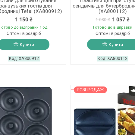
стини для приготування
Пластини для приготув
ранцузьких тостів для
сендвічів для бутербродни
бродниці Tefal (XA800912)
(XA800112)
1 150 ₴
1 057 ₴
1 080 ₴
Готово до відправки 1 од.
Готово до відправки
Оптом і в роздріб
Оптом і в роздріб
Купити
Купити
XA800912
XA800112
РОЗПРОДАЖ