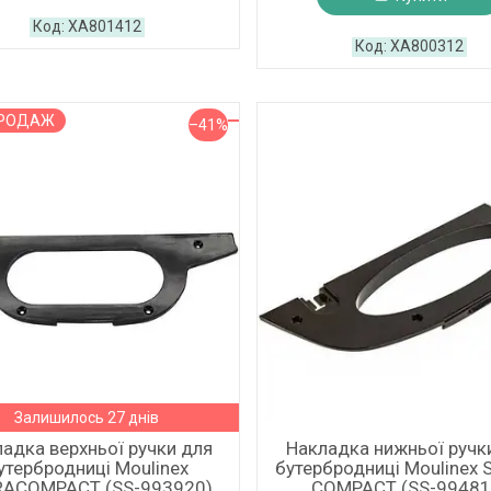
XA801412
XA800312
ПРОДАЖ
–41%
Залишилось 27 днів
адка верхньої ручки для
Накладка нижньої ручк
утербродниці Moulinex
бутербродниці Moulinex 
RACOMPACT (SS-993920)
COMPACT (SS-99481