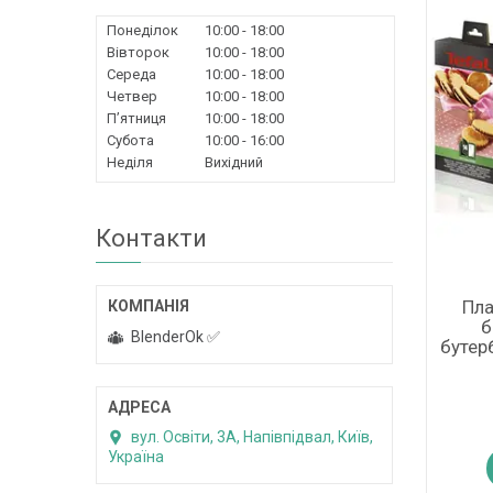
Понеділок
10:00
18:00
Вівторок
10:00
18:00
Середа
10:00
18:00
Четвер
10:00
18:00
Пʼятниця
10:00
18:00
Субота
10:00
16:00
Неділя
Вихідний
Контакти
Пла
б
BlenderOk ✅
бутер
вул. Освіти, 3А, Напівпідвал, Київ,
Україна