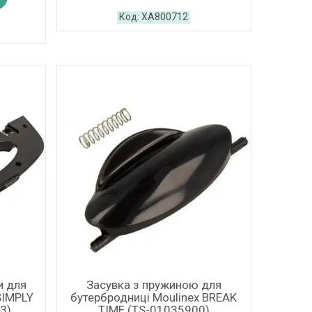
XA800712
и для
Засувка з пружиною для
SIMPLY
бутербродниці Moulinex BREAK
3)
TIME (TS-01035900)