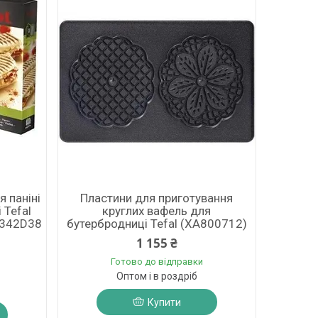
 паніні
Пластини для приготування
 Tefal
круглих вафель для
342D38
бутербродниці Tefal (XA800712)
1 155 ₴
Готово до відправки
Оптом і в роздріб
Купити