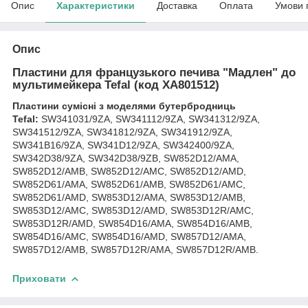
Опис
Характеристики
Доставка
Оплата
Умови 
Опис
Пластини для французького печива "Мадлен" до
мультимейкера Tefal (код XA801512)
Пластини сумісні з моделями бутербродниць
Tefal:
SW341031/9ZA, SW341112/9ZA, SW341312/9ZA,
SW341512/9ZA, SW341812/9ZA, SW341912/9ZA,
SW341B16/9ZA, SW341D12/9ZA, SW342400/9ZA,
SW342D38/9ZA, SW342D38/9ZB, SW852D12/AMA,
SW852D12/AMB, SW852D12/AMC, SW852D12/AMD,
SW852D61/AMA, SW852D61/AMB, SW852D61/AMC,
SW852D61/AMD, SW853D12/AMA, SW853D12/AMB,
SW853D12/AMC, SW853D12/AMD, SW853D12R/AMC,
SW853D12R/AMD, SW854D16/AMA, SW854D16/AMB,
SW854D16/AMC, SW854D16/AMD, SW857D12/AMA,
SW857D12/AMB, SW857D12R/AMA, SW857D12R/AMB.
Приховати