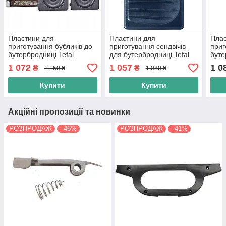
Пластини для
Пластини для
Плас
приготування бубликів до
приготування сендвічів
приг
бутербродниці Tefal
для бутербродниці Tefal
буте
SW852D12 SW854D16
(XA800112)
(XA8
1 072
1 057
1 0
₴
₴
1 150 ₴
1 080 ₴
SW342D38 (XA801612)
Купити
Купити
Акційні пропозиції та новинки
РОЗПРОДАЖ
–46%
РОЗПРОДАЖ
–41%