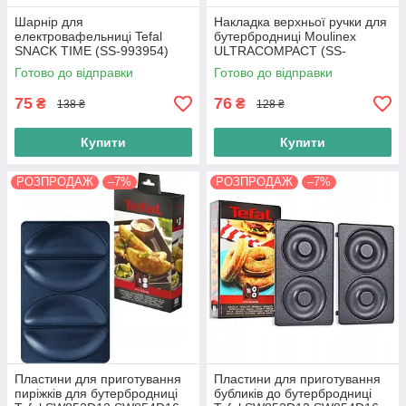
Шарнір для
Накладка верхньої ручки для
електровафельниці Tefal
бутербродниці Moulinex
SNACK TIME (SS-993954)
ULTRACOMPACT (SS-
993920)
Готово до відправки
Готово до відправки
75
76
₴
₴
138 ₴
128 ₴
Купити
Купити
РОЗПРОДАЖ
–7%
РОЗПРОДАЖ
–7%
Пластини для приготування
Пластини для приготування
пиріжків для бутербродниці
бубликів до бутербродниці