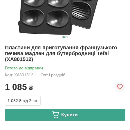
Пластини для приготування французького
печива Мадлен для бутербродниці Tefal
(XA801512)
Готово до відправки
Код: XA801512
Опт і роздріб
1 085
₴
1 032 ₴
від 2 шт.
Купити