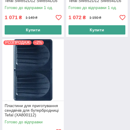
Tefal SW852D12 SW854D16
Tefal SW852D12 SW854D16
SW342D38 (XA800812)
SW342D38 (XA801612)
Готово до відправки 1 од.
Готово до відправки 1 од.
1 071
1 072
₴
₴
1 149 ₴
1 150 ₴
Купити
Купити
РОЗПРОДАЖ
–2%
Пластини для приготування
сендвічів для бутербродниці
Tefal (XA800112)
Готово до відправки