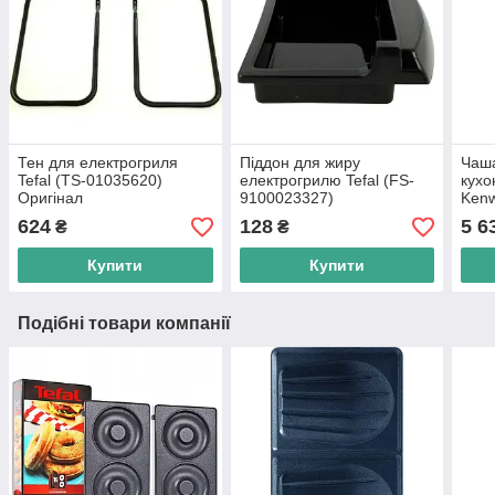
Тен для електрогриля
Піддон для жиру
Чаш
Tefal (TS-01035620)
електрогрилю Tefal (FS-
кухо
Оригінал
9100023327)
Ken
624
128
5 6
₴
₴
Купити
Купити
Подібні товари компанії