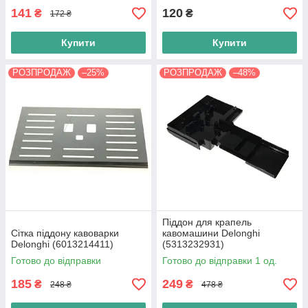
141
120
₴
₴
172 ₴
Купити
Купити
РОЗПРОДАЖ
–25%
РОЗПРОДАЖ
–48%
Піддон для крапель
Сітка піддону кавоварки
кавомашини Delonghi
Delonghi (6013214411)
(5313232931)
Готово до відправки
Готово до відправки 1 од.
185
249
₴
₴
248 ₴
478 ₴