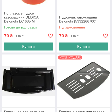
Поплавок в піддон
кавомашини DEDICA
Піддончик кавомашини
Delonghi EC 685 M
Delonghi (5332266700)
(5313249981)
Готово до відправки
Під замовлення
70
70
₴
₴
116 ₴
116 ₴
Купити
Купити
РОЗПРОДАЖ
Контейнер для води для
Решітка піддону для крапель