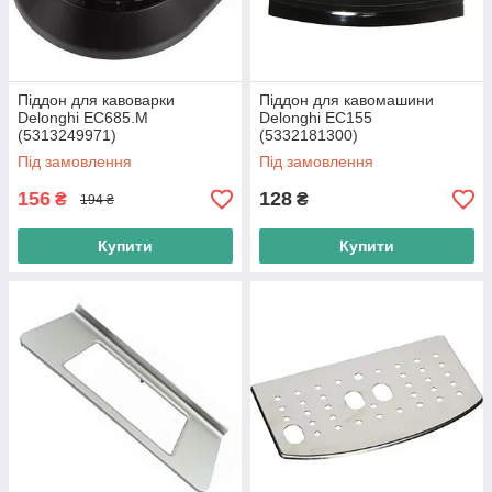
Піддон для кавоварки
Піддон для кавомашини
Delonghi EC685.M
Delonghi EC155
(5313249971)
(5332181300)
Під замовлення
Під замовлення
156
128
₴
₴
194 ₴
Купити
Купити