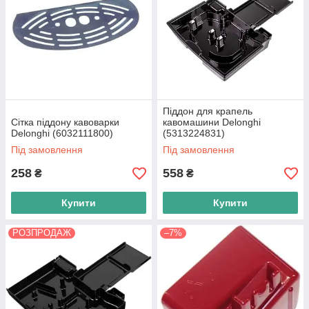
Піддон для крапель
Сітка піддону кавоварки
кавомашини Delonghi
Delonghi (6032111800)
(5313224831)
Під замовлення
Під замовлення
258
558
₴
₴
Купити
Купити
РОЗПРОДАЖ
–7%