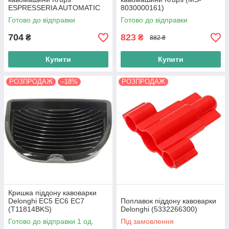
ESPRESSERIA AUTOMATIC
8030000161)
(MS-0A17356) Оригінал
Готово до відправки
Готово до відправки
704
823
₴
₴
882 ₴
Купити
Купити
РОЗПРОДАЖ
–18%
РОЗПРОДАЖ
Кришка піддону кавоварки
Delonghi EC5 EC6 EC7
Поплавок піддону кавоварки
(T11814BKS)
Delonghi (5332266300)
Готово до відправки 1 од.
Під замовлення