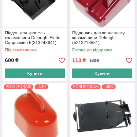
Піддон для крапель
Піддончик для конденсату
кавомашини Delonghi Eletta
кавомашини Delonghi
Cappuccino 5(313243641)
(5313213551)
Під замовлення
Готово до відправки
600
113
₴
₴
122 ₴
Купити
Купити
РОЗПРОДАЖ
–40%
РОЗПРОДАЖ
–40%