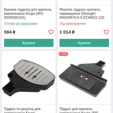
Кришка піддону для крапель
Решітка піддону крапель
кавомашини Krups (MS-
кавомашини Delonghi
8030000155)
MAGNIFICA S ECAM22.110
(6013216191) Оригінал
Готово до відправки
Під замовлення
594
1 014
₴
₴
Купити
Купити
–7%
Піддон та решітка для
Піддон для крапель
кавомашини Krups
кавомашини Krups (MS-