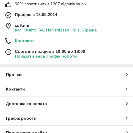
98% позитивних з 1307 відгуків за рік
Працює з 18.05.2014
2.
Універсальність.
м. Київ
вул. Освіти, 3А, Напівпідвал, Київ, Україна
Запчастини мають різні властивості,
сумісні з різними моделями
Контакти
кофемашин.
Сьогодні працює з 10:00 до 18:00
Показати весь графік роботи
Доступність.
3.
Про нас
Виходячи від виду та типу
запчастини, буде змінюватись і
вартість.
Контакти
Доставка та оплата
Графік роботи
4.
Впевненість.
При виявленні браку або дефектів є
Повна версія сайту
можливість обміну або повернення