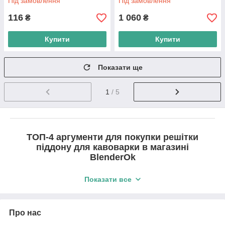
Під замовлення
Під замовлення
116
1 060
₴
₴
Купити
Купити
Показати ще
1
/ 5
ТОП-4 аргументи для покупки решітки
піддону для кавоварки в магазині
BlenderOk
Показати все
1.
Якість.
Пропонуємо лише перевірену та
оригінальну продукцію з офіційним
Про нас
гарантійним терміном.