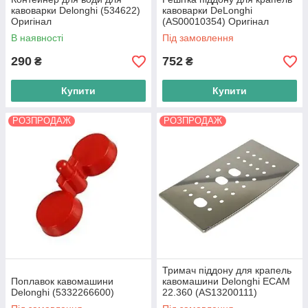
кавоварки Delonghi (534622)
кавоварки DeLonghi
Оригінал
(AS00010354) Оригінал
В наявності
Під замовлення
290
752
₴
₴
Купити
Купити
РОЗПРОДАЖ
РОЗПРОДАЖ
Тримач піддону для крапель
Поплавок кавомашини
кавомашини Delonghi ECAM
Delonghi (5332266600)
22.360 (AS13200111)
MAGNIFICA S