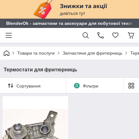
BlenderOk - запчастини та аксесуари для побутової техніки
Товари та послуги
Запчастини для фритюрниць
Тер
Термостати для фритюрниць
Сортування
0
Фільтри