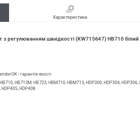
Характеристики
 з регулюванням швидкості (KW715647) HB710 білий 
nderOK - гарантія якості
HB710, HB713M, HB723, HBM710, HBM713, HDP300, HDP304, HDP306, 
, HDP405, HDP408