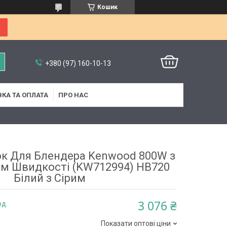
Кошик
+380 (97) 160-10-13
КА ТА ОПЛАТА
ПРО НАС
к Для Блендера Kenwood 800W з
м Швидкості (KW712994) HB720
Білий з Сірим
3 076 ₴
од.
Показати оптові ціни