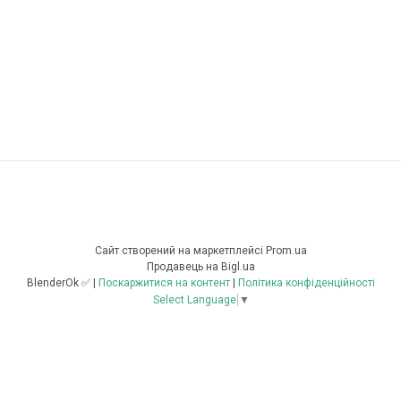
Сайт створений на маркетплейсі
Prom.ua
Продавець на Bigl.ua
BlenderOk ✅ |
Поскаржитися на контент
|
Політика конфіденційності
Select Language
▼