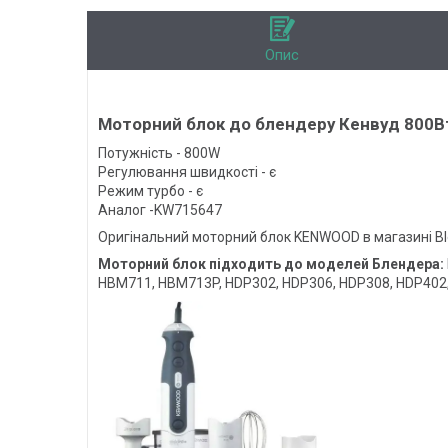
Опис
Моторний блок до блендеру Кенвуд 800Вт
Потужність - 800W
Регулювання швидкості - є
Режим турбо - є
Аналог -KW715647
Оригінальний моторний блок KENWOOD в магазині Ble
Моторний блок підходить до моделей Блендера:
HBM711, HBM713P, HDP302, HDP306, HDP308, HDP402