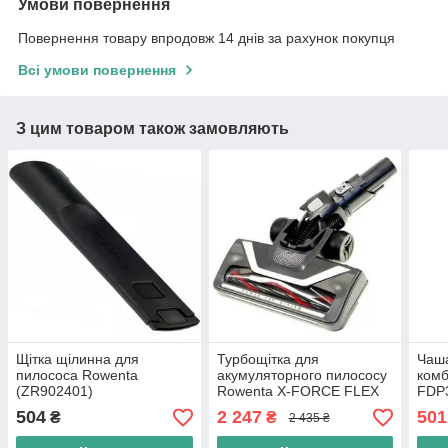
Умови повернення
Повернення товару впродовж 14 днів за рахунок покупця
Всі умови повернення
З цим товаром також замовляють
Щітка щілинна для
Турбощітка для
Чаша
пилососа Rowenta
акумуляторного пилососу
ком
(ZR902401)
Rowenta X-FORCE FLEX
FDP
8.60 RH9690WO (SS-
504
2 247
501
₴
₴
2 435 ₴
2230002912)