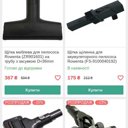
Щітка меблева для пилососа
Щітка щілинна для
Rowenta (ZR901601) на
акумуляторного пилососа
трубу з засувкою D=36mm
Rowenta (FS-9100040192)
Готово до відправки
В наявності
367
175
₴
₴
504 ₴
212 ₴
Купити
Купити
РОЗПРОДАЖ
–15%
РОЗПРОДАЖ
–13%