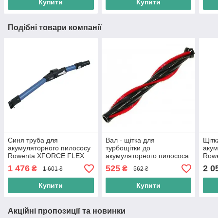
Купити
Купити
Подібні товари компанії
Синя труба для
Вал - щітка для
Щітк
акумуляторного пилососу
турбощітки до
акум
Rowenta XFORCE FLEX
акумуляторного пилососа
Row
15.60 RH9990WO (SS-
Rowenta X FORCE FLEX
223
1 476
525
2 0
₴
₴
1 601 ₴
562 ₴
2230002633)
8.60 RH9690WO (SS-
2230002457)
Купити
Купити
Акційні пропозиції та новинки