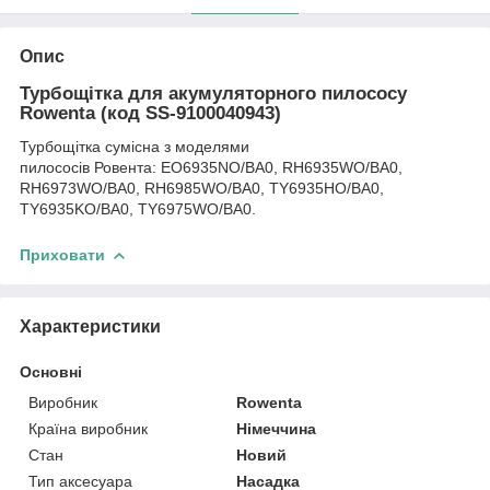
Опис
Турбощітка для акумуляторного пилососу
Rowenta (код SS-9100040943)
Турбощітка сумісна з моделями
пилососів Ровента: EO6935NO/BA0, RH6935WO/BA0,
RH6973WO/BA0, RH6985WO/BA0, TY6935HO/BA0,
TY6935KO/BA0, TY6975WO/BA0.
Приховати
Характеристики
Основні
Виробник
Rowenta
Країна виробник
Німеччина
Стан
Новий
Тип аксесуара
Насадка