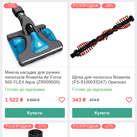
–72%
РОЗПРОДАЖ
–28%
Миюча насадка для ручних
пилососів Rowenta Air Force
Щітка для пилососа Rowenta
560 FLEX Aqua (ZR009500)
(FS-9100033247) Оригінал
RH9471 RH9490 Оригінал
Готово до відправки
Готово до відправки
1 522
343
₴
₴
5 500 ₴
474 ₴
Купити
Купити
РОЗПРОДАЖ
–27%
РОЗПРОДАЖ
–17%