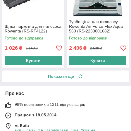
Турбощітка для пилососу
Щітка паркетна для пилососа
Rowenta Air Force Flex Aqua
Rowenta (RS-RT4122)
560 (RS-2230001082)
Оригінал.
Готово до відправки
Готово до відправки
1 026
2 406
₴
₴
1 140 ₴
2 630 ₴
Купити
Купити
Показати ще
Про нас
98% позитивних з 1311 відгуків за рік
Працює з 18.05.2014
м. Київ
вул. Освіти, 3А, Напівпідвал, Київ, Україна