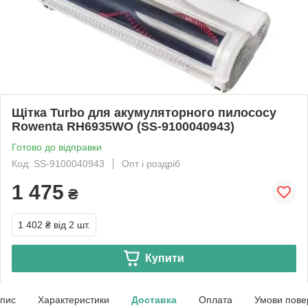
Щітка Turbo для акумуляторного пилососу
Rowenta RH6935WO (SS-9100040943)
Готово до відправки
Код: SS-9100040943
Опт і роздріб
1 475
₴
1 402 ₴
від 2 шт.
Купити
пис
Характеристики
Доставка
Оплата
Умови пове