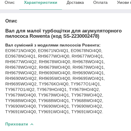
Опис
Характеристики
Доставка
Оплата
Умови 
Опис
Вал для малої турбощітки для акумуляторного
пилососа Rowenta (код SS-2230002478)
Вал сумісний з моделями пилососів Ровента:
EO9671NO/4Q0, EO9671NO/4Q1, EO9678NO/4Q0,
EO9678NO/4Q1, RH9677WO/4Q0, RH9677WO/4Q1,
RH9677WO/4Q2, RH9678WO/4Q0, RH9678WO/4Q1,
RH9678WO/4Q2, RH9679WO/4Q0, RH9679WO/4Q1,
RH9679WO/4Q2, RH9690WO/4Q0, RH9690WO/4Q1,
RH9690WO/4Q2, RH9695WO/4Q0, RH9695WO/4Q1,
RH9695WO/4Q2, TY9676KO/4Q0, TY9677O1/4Q1,
TY9677O1/4Q2, TY9679HO/4Q1, TY9679HO/4Q2,
TY9679WO/4Q0, TY9679WO/4Q1, TY9679WO/4Q2,
TY9688WO/4Q0, TY9688WO/4Q1, TY9688WO/4Q2,
TY9690WO/4Q0, TY9690WO/4Q1, TY9690WO/4Q2,
TY9691WO/4Q0, TY9691WO/4Q1, TY9691WO/4Q2.
Приховати