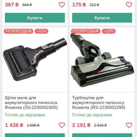
367
175
₴
₴
504 ₴
212 ₴
Купити
Купити
РОЗПРОДАЖ
–15%
РОЗПРОДАЖ
–13%
Щітка мала для
Турбощітка для
акумуляторного пилососа
акумуляторного пилососу
Rowenta (SS-2230002405)
Rowenta (RS-2230001098)
Готово до відправки
Готово до відправки
1 436
2 191
₴
₴
1 685 ₴
2 515 ₴