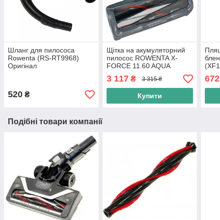
Шланг для пилососа
Щітка на акумуляторний
Пля
Rowenta (RS-RT9968)
пилосос ROWENTA X-
блен
Оригінал
FORCE 11.60 AQUA
(XF
RH9890WO (SS-
3 117
672
₴
3 315 ₴
2230002392) Сіра
520
₴
Купити
Подібні товари компанії