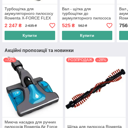
Турбощітка для
Вал - щітка для
Вал 
акумуляторного пилососу
турбощітки до
акум
Rowenta X-FORCE FLEX
акумуляторного пилососа
Rowe
8.60 RH9690WO (SS-
Rowenta X FORCE FLEX
2 247
525
756
₴
₴
2 435 ₴
562 ₴
2230002912)
8.60 RH9690WO (SS-
2230002457)
Купити
Купити
Акційні пропозиції та новинки
–72%
РОЗПРОДАЖ
–28%
Миюча насадка для ручних
пилососів Rowenta Air Force
Щітка для пилососа Rowenta