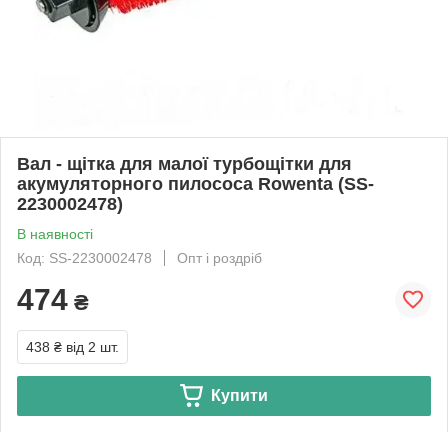
Вал - щітка для малої турбощітки для
акумуляторного пилососа Rowenta (SS-
2230002478)
В наявності
Код: SS-2230002478
Опт і роздріб
474
₴
438 ₴
від 2 шт.
Купити