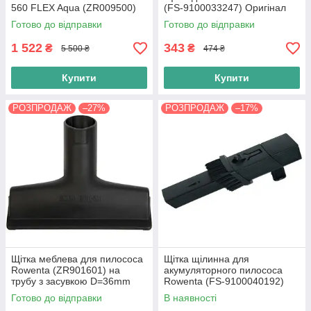
560 FLEX Aqua (ZR009500)
(FS-9100033247) Оригінал
RH9471 RH9490 Оригінал
Готово до відправки
Готово до відправки
1 522
343
₴
₴
5 500 ₴
474 ₴
Купити
Купити
РОЗПРОДАЖ
–27%
РОЗПРОДАЖ
–17%
Щітка меблева для пилососа
Щітка щілинна для
Rowenta (ZR901601) на
акумуляторного пилососа
трубу з засувкою D=36mm
Rowenta (FS-9100040192)
Готово до відправки
В наявності