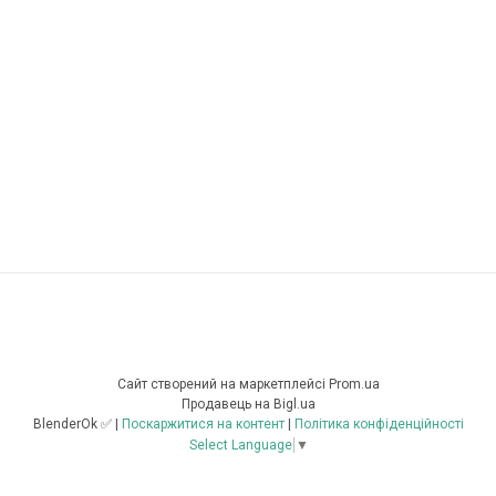
Сайт створений на маркетплейсі
Prom.ua
Продавець на Bigl.ua
BlenderOk ✅ |
Поскаржитися на контент
|
Політика конфіденційності
Select Language
▼