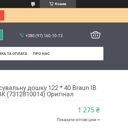
Кошик
+380 (97) 160-10-13
КА ТА ОПЛАТА
ПРО НАС
увальну дошку 122 * 40 Braun IB
BK (7312810014) Оригінал
1 275 ₴
Показати оптові ціни