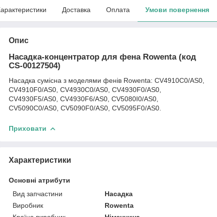
арактеристики
Доставка
Оплата
Умови повернення
Опис
Насадка-концентратор для фена Rowenta (код
CS-00127504)
Насадка сумісна з моделями фенів Rowenta: CV4910C0/AS0,
CV4910F0/AS0, CV4930C0/AS0, CV4930F0/AS0,
CV4930F5/AS0, CV4930F6/AS0, CV5080I0/AS0,
CV5090C0/AS0, CV5090F0/AS0, CV5095F0/AS0.
Приховати
Характеристики
Основні атрибути
Вид запчастини
Насадка
Виробник
Rowenta
Країна виробник
Німеччина