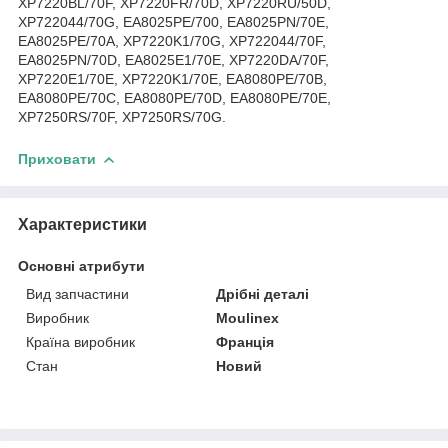
XP7220BL/70F, XP7220FR/70D, XP7220RU/50D,
XP722044/70G, EA8025PE/700, EA8025PN/70E,
EA8025PE/70A, XP7220K1/70G, XP722044/70F,
EA8025PN/70D, EA8025E1/70E, XP7220DA/70F,
XP7220E1/70E, XP7220K1/70E, EA8080PE/70B,
EA8080PE/70C, EA8080PE/70D, EA8080PE/70E,
XP7250RS/70F, XP7250RS/70G.
Приховати
Характеристики
Основні атрибути
Вид запчастини
Дрібні деталі
Виробник
Moulinex
Країна виробник
Франція
Стан
Новий