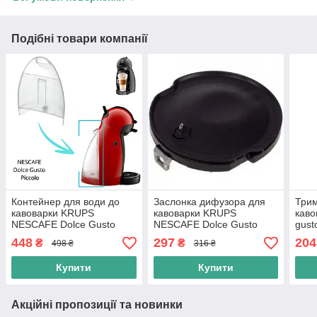
Подібні товари компанії
Контейнер для води до
Заслонка дифузора для
Трим
кавоварки KRUPS
кавоварки KRUPS
каво
NESCAFE Dolce Gusto
NESCAFE Dolce Gusto
gust
Piccolo KP100610 (MS-
(MS-622718)
kp34
448
297
204
₴
₴
498 ₴
316 ₴
622735)
Ориг
Купити
Купити
Акційні пропозиції та новинки