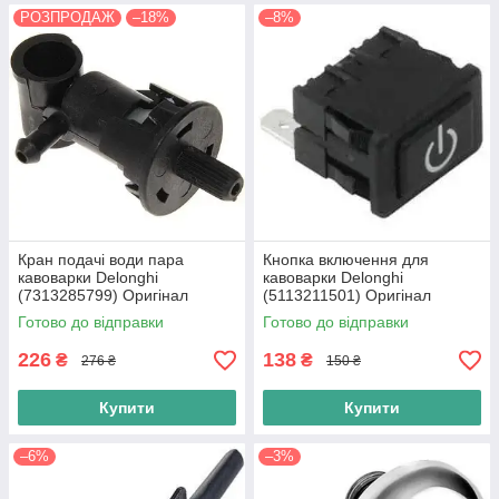
РОЗПРОДАЖ
–18%
–8%
Кран подачі води пара
Кнопка включення для
кавоварки Delonghi
кавоварки Delonghi
(7313285799) Оригінал
(5113211501) Оригінал
Готово до відправки
Готово до відправки
226
138
₴
₴
276 ₴
150 ₴
Купити
Купити
–6%
–3%