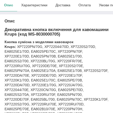
Опис
Характеристики
Доставка
Оплата
Умови п
Опис
Декоративна кнопка включення для кавомашини
Krups (код MS-8030000705)
Кнопка сумісна з моделями кавоварок
Krups:
XP7220PN/70G, XP722044/70D, XP7220S2/70D,
EA8025E1/70D, EA8025PE/70C, XP7220PN/70F,
XP7220E1/70D, EA8025PN/70B, EA8025E1/700,
EA8025S2/700, XP7220BL/70G, XP7220FR/70E,
XP7220RU/70G, XP7220DE/70E, XP7220S2/70E,
EA8025PN/70A, EA8025E1/70A, EA8025E1/70B, XP7220S2/70F,
XP7220DA/70E, XP7220DE/70D, XP7220E1/70F,
XP7220K1/70D, EA8025E1/70C, EA8025PE/70B,
XP7220DA/70D, XP7220E1/70G, XP7220J4/70G,
XP722044/70E, XP7220CN/70G, EA8025PE/70D,
EA8025S2/70A, XP7220RU/70F, EA8025PN/700,
XP7220DE/70F, EA8025BL/700, EA8025PN/70C, XP7220K1/70F,
XP7220S2/70G, XP7220RU/70E, XP7220RU/70D,
EA8025PE/70E, EA802B10/70E, XP7220PN/70H,