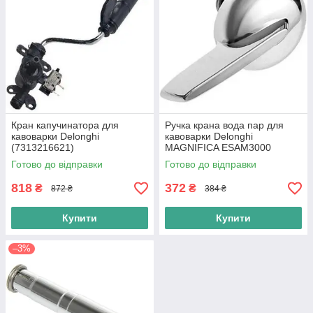
Кран капучинатора для
Ручка крана вода пар для
кавоварки Delonghi
кавоварки Delonghi
(7313216621)
MAGNIFICA ESAM3000
(5513222451)
Готово до відправки
Готово до відправки
818
372
₴
₴
872 ₴
384 ₴
Купити
Купити
–3%