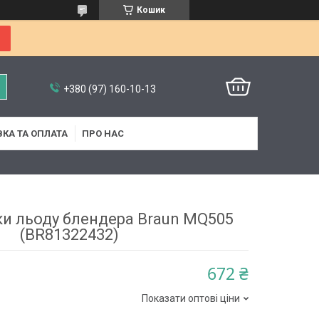
Кошик
+380 (97) 160-10-13
КА ТА ОПЛАТА
ПРО НАС
ки льоду блендера Braun MQ505
(BR81322432)
672 ₴
Показати оптові ціни