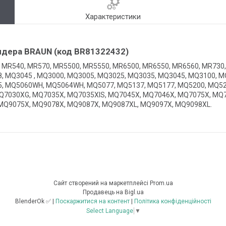
Характеристики
ендера BRAUN (код BR81322432)
 MR540, MR570, MR5500, MR5550, MR6500, MR6550, MR6560, MR730
, MQ3045 , MQ3000, MQ3005, MQ3025, MQ3035, MQ3045, MQ3100, M
5, MQ5060WH, MQ5064WH, MQ5077, MQ5137, MQ5177, MQ5200, MQ52
Q7030XG, MQ7035X, MQ7035XIS, MQ7045X, MQ7046X, MQ7075X, MQ
MQ9075X, MQ9078X, MQ9087X, MQ9087XL, MQ9097X, MQ9098XL.
Сайт створений на маркетплейсі
Prom.ua
Продавець на Bigl.ua
BlenderOk ✅ |
Поскаржитися на контент
|
Політика конфіденційності
Select Language
▼