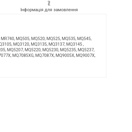
Інформація для замовлення
, MR740, MQ505, MQ520, MQ525, MQ535, MQ545,
Q3105, MQ3120, MQ3135, MQ3137, MQ3145 ,
05, MQ5207, MQ5220, MQ5230, MQ5235, MQ5237,
7077X, MQ7085XG, MQ7087X, MQ9005X, MQ9007X,