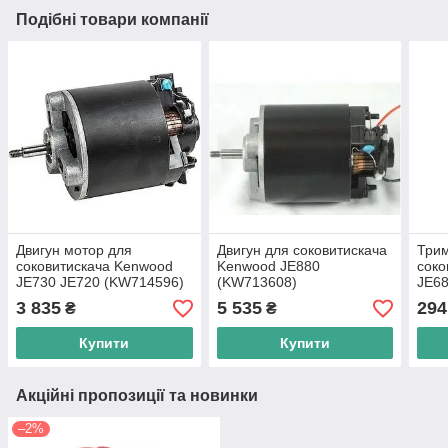
Подібні товари компанії
Двигун мотор для
Двигун для соковитискача
Трим
соковитискача Kenwood
Kenwood JE880
соко
JE730 JE720 (KW714596)
(KW713608)
JE6
Оригінал
3 835
5 535
294
₴
₴
Купити
Купити
Акційні пропозиції та новинки
–2%