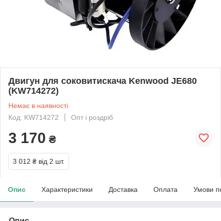
Двигун для соковитискача Kenwood JE680
(KW714272)
Немає в наявності
Код: KW714272
Опт і роздріб
3 170
₴
3 012 ₴
від 2 шт.
Опис
Характеристики
Доставка
Оплата
Умови п
Опис