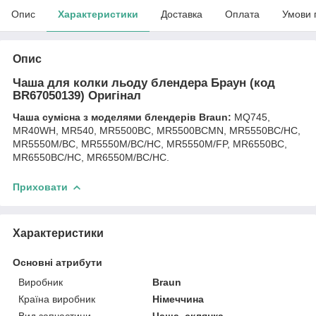
Опис
Характеристики
Доставка
Оплата
Умови 
Опис
Чаша для колки льоду блендера Браун (код
BR67050139) Оригінал
Чаша сумісна з моделями блендерів Braun:
MQ745,
MR40WH, MR540, MR5500BC, MR5500BCMN, MR5550BC/HC,
MR5550M/BC, MR5550M/BC/HC, MR5550M/FP, MR6550BC,
MR6550BC/HC, MR6550M/BC/HC.
Приховати
Характеристики
Основні атрибути
Виробник
Braun
Країна виробник
Німеччина
Вид запчастини
Чаша, склянка