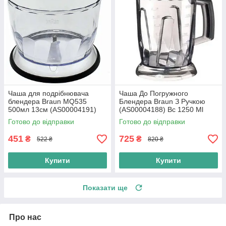
Чаша для подрібнювача
Чаша До Погружного
блендера Braun MQ535
Блендера Braun З Ручкою
500мл 13см (AS00004191)
(AS00004188) Bc 1250 Ml
Готово до відправки
Готово до відправки
451
725
₴
₴
522 ₴
820 ₴
Купити
Купити
Показати ще
Про нас