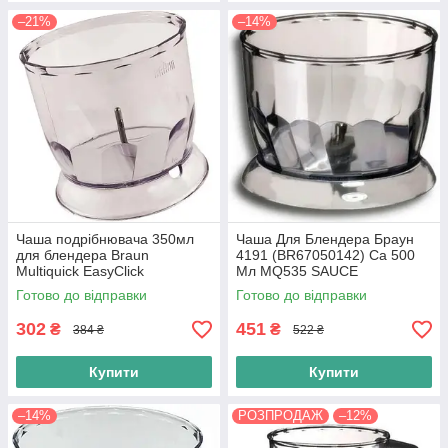
–21%
–14%
Чаша подрібнювача 350мл
Чаша Для Блендера Браун
для блендера Braun
4191 (BR67050142) Ca 500
Multiquick EasyClick
Мл MQ535 SAUCE
(AS00004190) hc
MQ5235WH MQ3135WH
Готово до відправки
Готово до відправки
302
451
₴
₴
384 ₴
522 ₴
Купити
Купити
–14%
РОЗПРОДАЖ
–12%