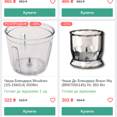
465
465
₴
₴
882 ₴
882 ₴
Купити
Купити
РОЗПРОДАЖ
–38%
–21%
Чаша Блендера Moulinex
Чаша До Блендера Braun Mq
(SS-194014) 500Мл
(BR67050145) Hc 350 Мл
Готово до відправки 1 од.
Готово до відправки
322
302
₴
₴
520 ₴
384 ₴
Купити
Купити