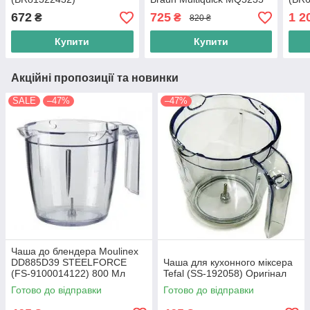
(BR67050277)
4191
672
725
1 2
₴
₴
820 ₴
Купити
Купити
Акційні пропозиції та новинки
SALE
–47%
–47%
Чаша до блендера Moulinex
DD885D39 STEELFORCE
Чаша для кухонного міксера
(FS-9100014122) 800 Мл
Tefal (SS-192058) Оригінал
Готово до відправки
Готово до відправки