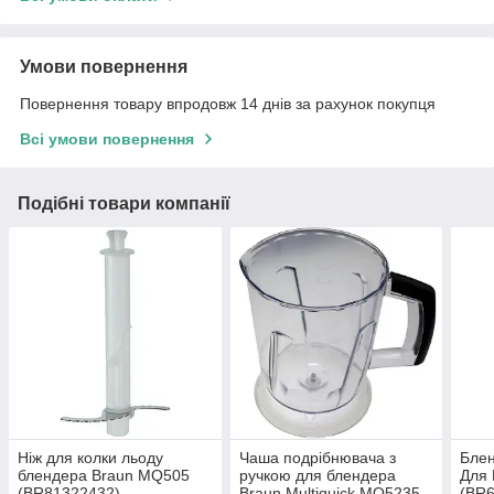
Умови повернення
Повернення товару впродовж 14 днів за рахунок покупця
Всі умови повернення
Подібні товари компанії
Ніж для колки льоду
Чаша подрібнювача з
Блен
блендера Braun MQ505
ручкою для блендера
Для 
(BR81322432)
Braun Multiquick MQ5235
(BR6