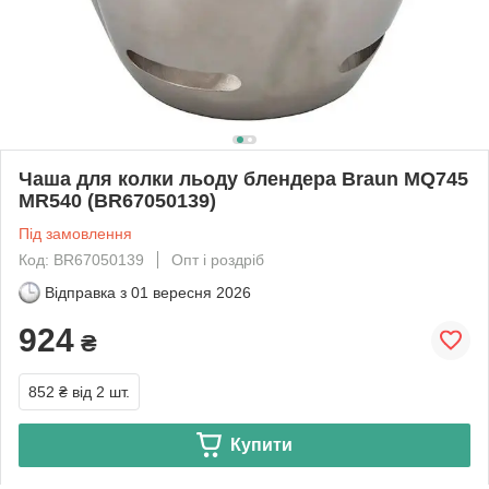
Чаша для колки льоду блендера Braun MQ745
MR540 (BR67050139)
Під замовлення
Код: BR67050139
Опт і роздріб
Відправка з
01 вересня 2026
924
₴
852 ₴
від 2 шт.
Купити