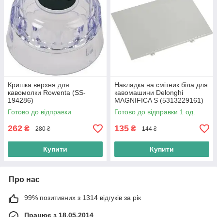
Кришка верхня для
Накладка на смітник біла для
кавомолки Rowenta (SS-
кавомашини Delonghi
194286)
MAGNIFICA S (5313229161)
Готово до відправки
Готово до відправки 1 од.
262
135
₴
₴
280 ₴
144 ₴
Купити
Купити
Про нас
99% позитивних з 1314 відгуків за рік
Працює з 18.05.2014