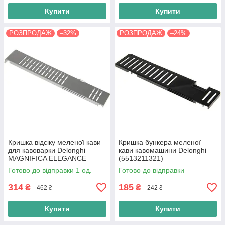
Купити
Купити
РОЗПРОДАЖ
–32%
РОЗПРОДАЖ
–24%
Кришка відсіку меленої кави
Кришка бункера меленої
для кавоварки Delonghi
кави кавомашини Delonghi
MAGNIFICA ELEGANCE
(5513211321)
(5332273900)
Готово до відправки 1 од.
Готово до відправки
314
185
₴
₴
462 ₴
242 ₴
Купити
Купити