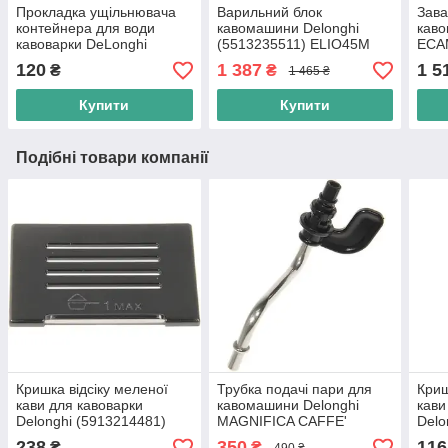
Прокладка ущільнювача
Варильний блок
Зава
контейнера для води
кавомашини Delonghi
каво
кавоварки DeLonghi
(5513235511) ELIO45M
ECA
(5313236431)
EABI66.00 MAGNIFICA
Вузо
120
1 387
1 5
₴
₴
1 465 ₴
ESAM3300
Купити
Купити
Подібні товари компанії
Кришка відсіку меленої
Трубка подачі пари для
Криш
кави для кавоварки
кавомашини Delonghi
кави
Delonghi (5913214481)
MAGNIFICA CAFFE'
Delo
Оригінал
VENEZIA (5513213371)
(531
238
350
116
₴
₴
490 ₴