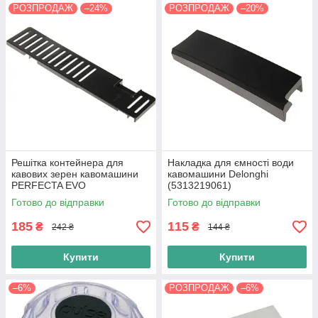
РОЗПРОДАЖ
–24%
РОЗПРОДАЖ
–20%
Решітка контейнера для
Накладка для ємності води
кавових зерен кавомашини
кавомашини Delonghi
PERFECTA EVO
(5313219061)
(5313270301)
Готово до відправки
Готово до відправки
185
115
₴
₴
242 ₴
144 ₴
Купити
Купити
–6%
РОЗПРОДАЖ
–6%