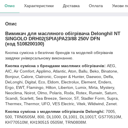
Опис
Характеристики
Доставка
Оплата
Умови п
Опис
Вимикач для масляного обігрівача DelonghiI NT
SINGOLO DRH02(SPIA)PA23/88 250V DFN
(код 5108200100)
Кнопка сумісна з безліччю брендів та моделей обігрівачів
завдяки універсальному виконанню.
Кнопка сумісна з брендами масляних обігрівачів:
AEG,
AIC, Air Comfort, Applimo, Atlantic, Aton, Ballu, Beko, Binatone,
Bonjour, Calore, Clatronic, Cooper & Hunter, Daewoo, Delfa,
DeLonghi, Digital, Eco, Eldom, Electrolux, Element, Enders,
Ergo, EWT, Flamingo, Hilton, Liberton, Lumix, Mirta, Mystery,
Neoclima, Noirot, Olmo, Polaris, Roda, Rotex, Runwin, Saturn,
Scandi, Scarlett, Sea Breeze, Sencor, ST, Stadler Form, Supra,
Thermex, Thermor, UFO, VES Electric, Vitek, Wildwind, Zenet.
Кнопка сумісна з моделями обігрівачів Delonghi:
7005,
500, TRN0505M, 800, DL1000, DL1001, DL1001T, GS770510M,
KH770510M, KH190515 0505M, TRN0808M.