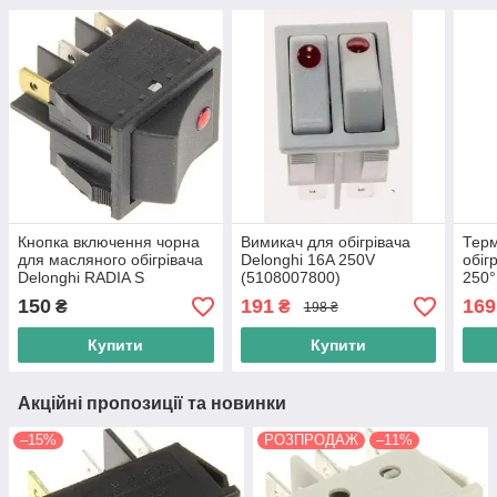
Кнопка включення чорна
Вимикач для обігрівача
Терм
для масляного обігрівача
Delonghi 16A 250V
обіг
Delonghi RADIA S
(5108007800)
250°
(5118510111)
150
191
169
₴
₴
198 ₴
Купити
Купити
Акційні пропозиції та новинки
–15%
РОЗПРОДАЖ
–11%