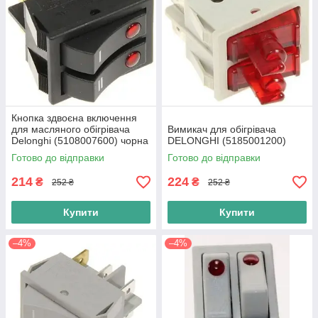
Кнопка здвоєна включення
для масляного обігрівача
Вимикач для обігрівача
Delonghi (5108007600) чорна
DELONGHI (5185001200)
Готово до відправки
Готово до відправки
214
224
₴
₴
252 ₴
252 ₴
Купити
Купити
–4%
–4%