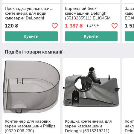
Прокладка ущільнювача
Варильний блок
Зава
контейнера для води
кавомашини Delonghi
каво
кавоварки DeLonghi
(5513235511) ELIO45M
ECA
(5313236431)
EABI66.00 MAGNIFICA
Вузо
120
1 387
1 5
₴
₴
1 465 ₴
ESAM3300
Купити
Купити
Подібні товари компанії
Контейнер для кавових
Кришка контейнера для
Конт
зерен кавомашини Philips
зерен кавомашини
накл
(0329.006.230)
Delonghi (5313219211)
Delo