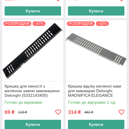
Купити
Купити
РОЗПРОДАЖ
–37%
РОЗПРОДАЖ
–32%
Кришка для ємності з
Кришка відсіку меленої кави
меленою кавою кавомашини
для кавоварки Delonghi
Delonghi (5332143400)
MAGNIFICA ELEGANCE
(5332273900)
Готово до відправки
Готово до відправки 1 од.
69
314
₴
₴
110 ₴
462 ₴
Купити
Купити