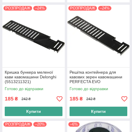
РОЗПРОДАЖ
–24%
РОЗПРОДАЖ
–24%
Кришка бункера меленої
Решітка контейнера для
кави кавомашини Delonghi
кавових зерен кавомашини
(5513211321)
PERFECTA EVO
(5313270301)
Готово до відправки
Готово до відправки
185
185
₴
₴
242 ₴
242 ₴
Купити
Купити
РОЗПРОДАЖ
–20%
–6%