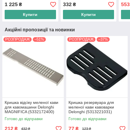
ECA
1 225
332
553
₴
₴
Купити
Купити
Акційні пропозиції та новинки
РОЗПРОДАЖ
–51%
РОЗПРОДАЖ
–37%
Кришка відсіку меленої кави
Кришка резервуара для
для кавомашини Delonghi
меленої кави кавоварки
MAGNIFICA (5332172400)
Delonghi (5313221031)
Готово до відправки
Готово до відправки
212
77
₴
₴
432 ₴
123 ₴