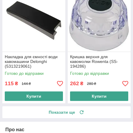
Накладка для ємності води
Кришка верхня для
кавомашини Delonghi
кавомолки Rowenta (SS-
(5313219061)
194286)
Готово до відправки
Готово до відправки
115
262
₴
₴
144 ₴
280 ₴
Купити
Купити
Показати ще
Про нас