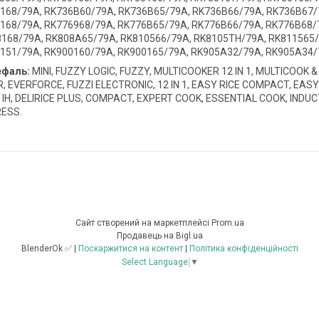
168/79A, RK736B60/79A, RK736B65/79A, RK736B66/79A, RK736B67/
168/79A, RK776968/79A, RK776B65/79A, RK776B66/79A, RK776B68/
8168/79A, RK808A65/79A, RK810566/79A, RK8105TH/79A, RK811565
151/79A, RK900160/79A, RK900165/79A, RK905A32/79A, RK905A34/
ефаль:
MINI, FUZZY LOGIC, FUZZY, MULTICOOKER 12 IN 1, MULTICOOK &
 EVERFORCE, FUZZI ELECTRONIC, 12 IN 1, EASY RICE COMPACT, EASY C
 IH, DELIRICE PLUS, COMPACT, EXPERT COOK, ESSENTIAL COOK, INDUCT
RESS.
Сайт створений на маркетплейсі
Prom.ua
Продавець на Bigl.ua
BlenderOk ✅ |
Поскаржитися на контент
|
Політика конфіденційності
Select Language
▼