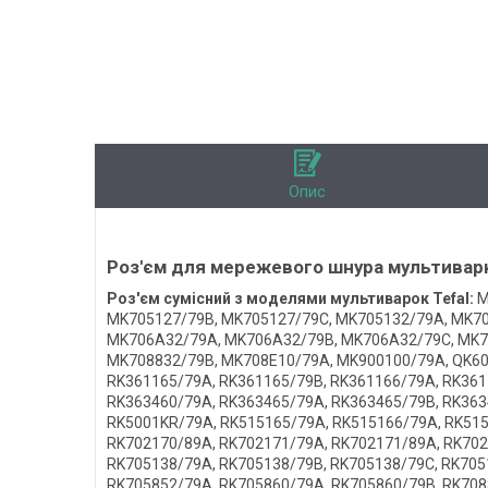
Опис
Роз'єм для мережевого шнура мультиварк
Роз'єм сумісний з моделями мультиварок Tefal:
M
MK705127/79B, MK705127/79C, MK705132/79A, MK70
MK706A32/79A, MK706A32/79B, MK706A32/79C, MK7
MK708832/79B, MK708E10/79A, MK900100/79A, QK60
RK361165/79A, RK361165/79B, RK361166/79A, RK361
RK363460/79A, RK363465/79A, RK363465/79B, RK363
RK5001KR/79A, RK515165/79A, RK515166/79A, RK515
RK702170/89A, RK702171/79A, RK702171/89A, RK702
RK705138/79A, RK705138/79B, RK705138/79C, RK705
RK705852/79A, RK705860/79A, RK705860/79B, RK708