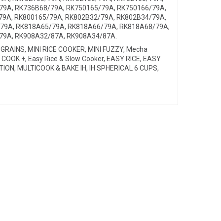
79A, RK736B68/79A, RK750165/79A, RK750166/79A,
79A, RK800165/79A, RK802B32/79A, RK802B34/79A,
/79A, RK818A65/79A, RK818A66/79A, RK818A68/79A,
79A, RK908A32/87A, RK908A34/87A.
 GRAINS, MINI RICE COOKER, MINI FUZZY, Mecha
OOK +, Easy Rice & Slow Cooker, EASY RICE, EASY
ION, MULTICOOK & BAKE IH, IH SPHERICAL 6 CUPS,