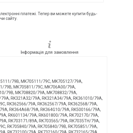
електронні платежі. Тепер ви можете купити будь-
чи сайту.
Інформація для замовлення
5111/79B, MK705111/79C, MK705127/79A,
1/79B, MK705811/79C, MK706A00/79A,
10/79B, MK708820/79A, MK708832/79A,
/79A, RK321A32/79A, RK321A34/79A, RK361010/79A,
9C, RK362566/79A, RK362567/79A, RK362568/79A,
79A, RK364A68/79A, RK364G10/79A, RK500166/79A,
79A, RK601134/79A, RK601800/79A, RK702170/79A,
79A, RK703171/89A, RK703565/79A, RK7035TH/79A,
9C, RK705840/79A, RK705840/79B, RK705851/79A,
9A, RK732100/79A, RK732160/79A, RK732165/79A,