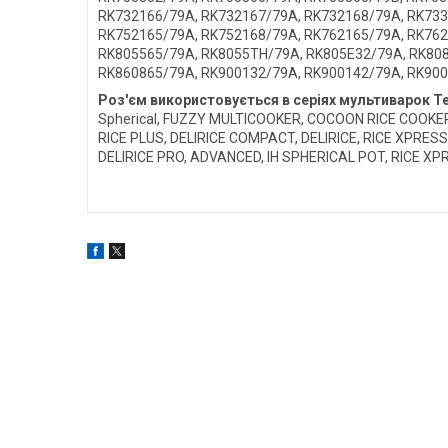
RK732166/79A, RK732167/79A, RK732168/79A, RK733
RK752165/79A, RK752168/79A, RK762165/79A, RK762
RK805565/79A, RK8055TH/79A, RK805E32/79A, RK80
RK860865/79A, RK900132/79A, RK900142/79A, RK900
Роз'єм використовується в серіях мультиварок Т
Spherical, FUZZY MULTICOOKER, COCOON RICE COOKER,
RICE PLUS, DELIRICE COMPACT, DELIRICE, RICE XPRESS
DELIRICE PRO, ADVANCED, IH SPHERICAL POT, RICE XP