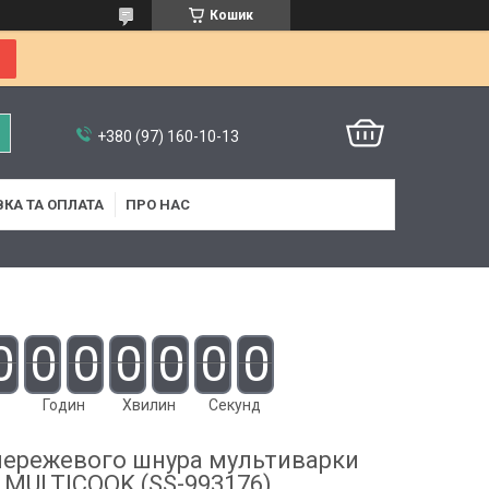
Кошик
+380 (97) 160-10-13
КА ТА ОПЛАТА
ПРО НАС
0
0
0
0
0
0
0
Годин
Хвилин
Секунд
мережевого шнура мультиварки
l MULTICOOK (SS-993176)