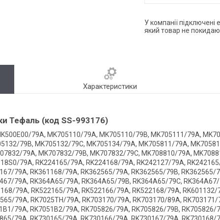
У компанії підключені 
який товар не покидаю
Характеристики
и Тефаль (код SS-993176)
K500E00/79A, MK705110/79A, MK705110/79B, MK705111/79A, MK70
5132/79B, MK705132/79C, MK705134/79A, MK705811/79A, MK70581
07832/79A, MK707832/79B, MK707832/79C, MK708810/79A, MK7088
18S0/79A, RK224165/79A, RK224168/79A, RK242127/79A, RK242165
167/79A, RK361168/79A, RK362565/79A, RK362565/79B, RK362565/7
467/79A, RK364A65/79A, RK364A65/79B, RK364A65/79C, RK364A67/
168/79A, RK522165/79A, RK522166/79A, RK522168/79A, RK601132/
565/79A, RK7025TH/79A, RK703170/79A, RK703170/89A, RK703171/
1B1/79A, RK7051B2/79A, RK705826/79A, RK705826/79B, RK705826/7
865/79A, RK730165/79A, RK730166/79A, RK730167/79A, RK730168/7