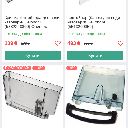
Кришка контейнера для води
Контейнер (бачок) для води
кавоварки Delonghi
кавоварки DeLonghi
(5332226800) Оригінал
(5513200359)
Готово до відправки
Готово до відправки
139
493
₴
₴
176 ₴
555 ₴
Купити
Купити
РОЗПРОДАЖ
–10%
–9%