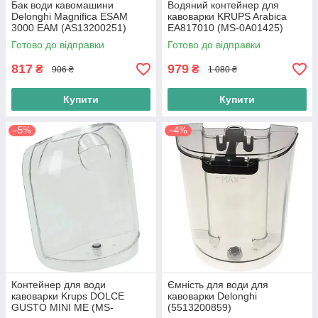
Бак води кавомашини
Водяний контейнер для
Delonghi Magnifica ESAM
кавоварки KRUPS Arabica
3000 EAM (AS13200251)
EA817010 (MS-0A01425)
Оригінал
Готово до відправки
Готово до відправки
817
979
₴
₴
906 ₴
1 080 ₴
Купити
Купити
–5%
–4%
Контейнер для води
Ємність для води для
кавоварки Krups DOLCE
кавоварки Delonghi
GUSTO MINI ME (MS-
(5513200859)