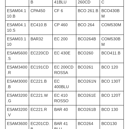
B
41BLU
260CD
C
ESAM04.1
CPA450
CF 6
BCO 261.B
BCO430B
10.B
M
ESAM04.1
EC410.B
CP 460
BCO 264
COM530M
10.S
ESAM03.1
BAR32
EC 200
BCO264B
COM530B
10
M
ESAM5600
EC220CD
EC 430E
BCO260
BCO411.B
.S
ESAM3400
EC191CD
EC 200CD
BCO261
BCO 120
.R
ROSSA
ESAM3000
EC221.B
EC
BCO261N
BCO 130T
.B
400BLU
ESAM3200
EC221.W
EC 410
BCO261E
BCO 120T
.G
ROSSO
ESAM3200
EC221.R
BAR 40
BCO261B
BCO 130
.V
ESAM3600
EC201CD.
BAR 41
BCO264
BCO130
B
BLU