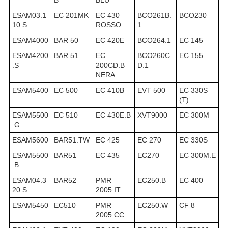
ESAM03.1
EC 201MK
EC 430
BCO261B.
BCO230
10.S
ROSSO
1
ESAM4000
BAR 50
EC 420E
BCO264.1
EC 145
ESAM4200
BAR 51
EC
BCO260C
EC 155
.S
200CD.B
D.1
NERA
ESAM5400
EC 500
EC 410B
EVT 500
EC 330S
(T)
ESAM5500
EC 510
EC 430E.B
XVT9000
EC 300M
.G
ESAM5600
BAR51.TW
EC 425
EC 270
EC 330S
ESAM5500
BAR51
EC 435
EC270
EC 300M.E
.B
ESAM04.3
BAR52
PMR
EC250.B
EC 400
20.S
2005.IT
ESAM5450
EC510
PMR
EC250.W
CF 8
2005.CC