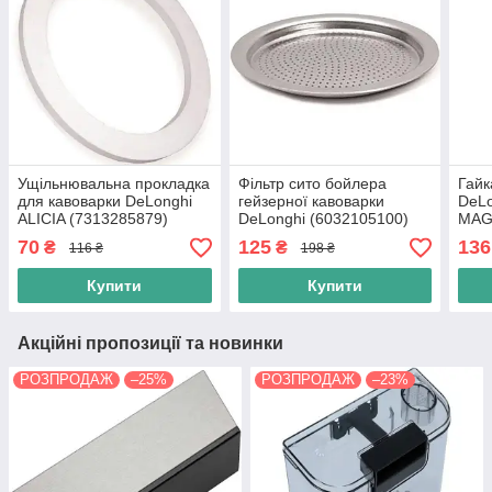
Ущільнювальна прокладка
Фільтр сито бойлера
Гайк
для кавоварки DeLonghi
гейзерної кавоварки
DeLo
ALICIA (7313285879)
DeLonghi (6032105100)
MAG
PRI
70
125
136
₴
₴
116 ₴
198 ₴
d011
Купити
Купити
Акційні пропозиції та новинки
РОЗПРОДАЖ
–25%
РОЗПРОДАЖ
–23%