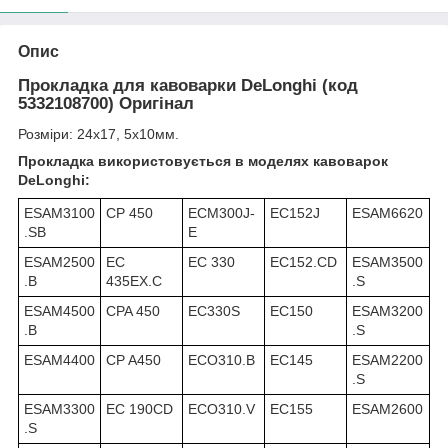
Опис
Прокладка для кавоварки DeLonghi (код
5332108700) Оригінал
Розміри: 24x17, 5x10мм.
Прокладка використовується в моделях кавоварок
DeLonghi:
ESAM3100
CP 450
ECM300J-
EC152J
ESAM6620
.SB
E
ESAM2500
EC
EC 330
EC152.CD
ESAM3500
.B
435EX.C
.S
ESAM4500
CPA 450
EC330S
EC150
ESAM3200
.B
.S
ESAM4400
CP A450
ECO310.B
EC145
ESAM2200
.S
ESAM3300
EC 190CD
ECO310.V
EC155
ESAM2600
.S