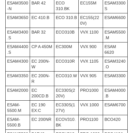
ESAM3500
BAR 42
ECO
EC155M
ESAM3300
-N
310.BK
S
ESAM3650
EC 410.B
ECO 310.B
EC155(22
ESAM6600
0V)
ESAM3400
BAR 32
ECO310B
VVX 1100
ESAM5500
.S
.M
ESAM4400
CP A 450M
EC300M
VVX 900
ESAM
.S
6620
ESAM4300
EC 200N-
ECO310R
VVX 1105
ESAM3240
W
.O
ESAM3350
EC 200N-
ECO310.W
VVX 905
ESAM3300
R
ESAM2000
EC
EC330S(2
PRO1000
ESAM4000
200CD.B
20V)
.B
ESAM-
EC 190
EC330S(1
VVX 1000
ESAM6700
5500.M
EX:C
27V)
ESAM-
EC 200NR
ECOV310.
PRO1100
BCO420
5500.B
BK