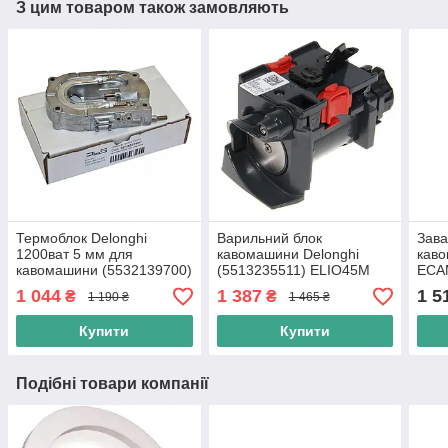
З цим товаром також замовляють
Термоблок Delonghi
Варильний блок
Зава
1200ват 5 мм для
кавомашини Delonghi
каво
кавомашини (5532139700)
(5513235511) ELIO45M
ECA
Оріг
EABI66.00 MAGNIFICA
Вузо
1 044
1 387
1 5
₴
₴
1 190 ₴
1 465 ₴
ESAM3300
Купити
Купити
Подібні товари компанії