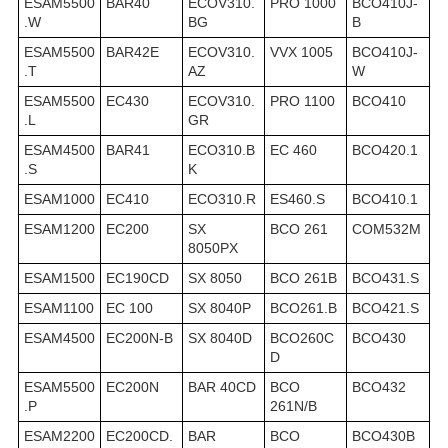
ESAM5500
BAR40
ECOV310.
PRO 1000
BCO410J-
.W
BG
B
ESAM5500
BAR42E
ECOV310.
VVX 1005
BCO410J-
.T
AZ
W
ESAM5500
EC430
ECOV310.
PRO 1100
BCO410
.L
GR
ESAM4500
BAR41
ECO310.B
EC 460
BCO420.1
.S
K
ESAM1000
EC410
ECO310.R
ES460.S
BCO410.1
ESAM1200
EC200
SX
BCO 261
COM532M
8050PX
ESAM1500
EC190CD
SX 8050
BCO 261B
BCO431.S
ESAM1100
EC 100
SX 8040P
BCO261.B
BCO421.S
ESAM4500
EC200N-B
SX 8040D
BCO260C
BCO430
D
ESAM5500
EC200N
BAR 40CD
BCO
BCO432
.P
261N/B
ESAM2200
EC200CD.
BAR
BCO
BCO430B