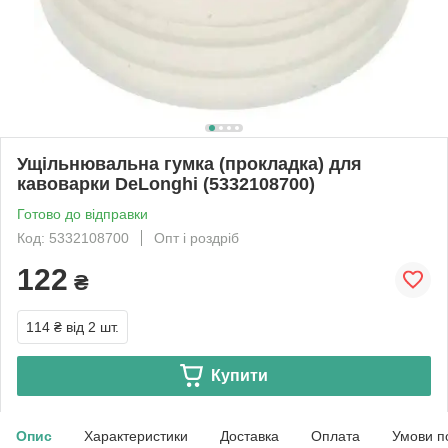
Ущільнювальна гумка (прокладка) для
кавоварки DeLonghi (5332108700)
Готово до відправки
Код: 5332108700
Опт і роздріб
122
₴
114 ₴
від 2 шт.
Купити
Опис
Характеристики
Доставка
Оплата
Умови п