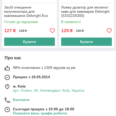
Засіб очищення
Ложка дозатор для меленої
капучинатора для
кави для кавоварки Delonghi
кавомашини Delonghi Eco
(5332226300)
MultiClean 10ML
Готово до відправки
В наявності
(AS00000378) Оригінал
127
129
₴
₴
138 ₴
140 ₴
Купити
Купити
Про нас
98% позитивних з 1309 відгуків за рік
Працює з 18.05.2014
м. Київ
вул. Освіти, 3А, Напівпідвал, Київ, Україна
Контакти
Сьогодні працює з 10:00 до 18:00
Показати весь графік роботи