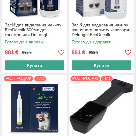
Засіб для видалення накипу
Засіб для видалення накипу
EcoDecalk 500мл для
вапняного нальоту кавоварки
кавомашини DeLonghi
Delonghi EcoDecalk
(AS00006181) Оригінал
(5513296051)
Готово до відправки
Готово до відправки
881
881
₴
₴
982 ₴
982 ₴
Купити
Купити
РОЗПРОДАЖ
–8%
РОЗПРОДАЖ
–8%