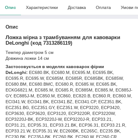
Опис
Характеристики
Доставка
Оплата
Умови п
Опис
Ложка мірна з трамбуванням для кавоварки
DeLonghi (код 7313286119)
Темпер діаметром 5 см
Довжина ложки 14 см
Застосовується в моделях кавоварок фірми
DeLonghi:
EC680.BK, EC680.M, EC695.M, EC695.BK,
EC695.R, EC695.W, EC685M, EC685R, EC685BK, EC685W,
EC680.BM, EC680.BMC, EC680.R, EC685.W, EC685.BK,
ECKG6821.M, EC685.M, EC685.R, EC885M, EC885.M, EC885J-
GY, EC885J-M, EC850.M, EC860, EC820.B, EC860.R, EC860.M,
ECI341.W, ECI341.BK, ECI341.BZ, ECI341.CP, ECZ351.BK,
ECZ351.BG, ECZ351.GY, ECZ351.W, ECP3220, ECP3420,
ECP3630, ECP3620, ECP3120, ECP3220R, ECP3220W,
ECP3220J-BK, ECP3220J-W, ECP3220J-R, ECP33.21,
ECP31.21, ECP35.31, ECP33.21.BK, ECP36.31, ECP33.21.R,
ECP33.21.W, ECP35.31.W, EC260BK, EC265C, EC235.BK,
EC230.BK, EC235J-BK, EC260.BK, EC260.W, EC260.CR,