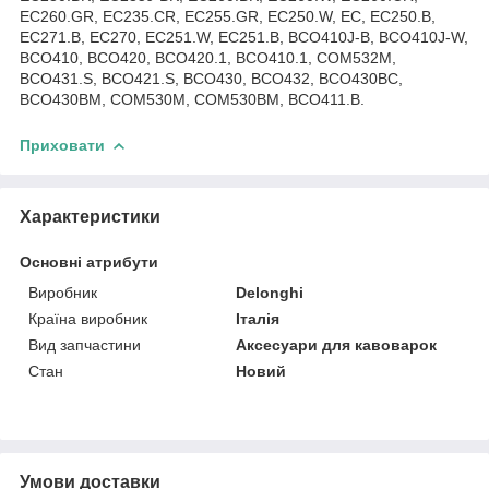
EC260.GR, EC235.CR, EC255.GR, EC250.W, EC, EC250.B,
EC271.B, EC270, EC251.W, EC251.B, BCO410J-B, BCO410J-W,
BCO410, BCO420, BCO420.1, BCO410.1, COM532M,
BCO431.S, BCO421.S, BCO430, BCO432, BCO430BC,
BCO430BM, COM530M, COM530BM, BCO411.B.
Приховати
Характеристики
Основні атрибути
Виробник
Delonghi
Країна виробник
Італія
Вид запчастини
Аксесуари для кавоварок
Стан
Новий
Умови доставки