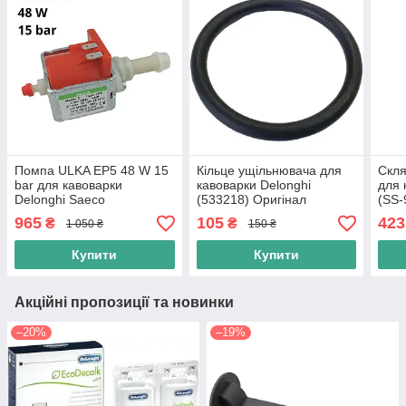
Помпа ULKA EP5 48 W 15
Кільце ущільнювача для
Скля
bar для кавоварки
кавоварки Delonghi
для 
Delonghi Saeco
(533218) Оригінал
(SS-
(5113270612) Оригінал
965
105
423
₴
₴
1 050 ₴
150 ₴
Купити
Купити
Акційні пропозиції та новинки
–20%
–19%