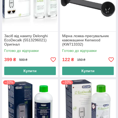
Засіб від накипу Delonghi
Мірна ложка-пресувальник
EcoDecalk (5513296021)
кавомашини Kenwood
Оригінал
(KW713332)
Готово до відправки
Готово до відправки
399
122
₴
₴
500 ₴
150 ₴
Купити
Купити
–10%
–10%