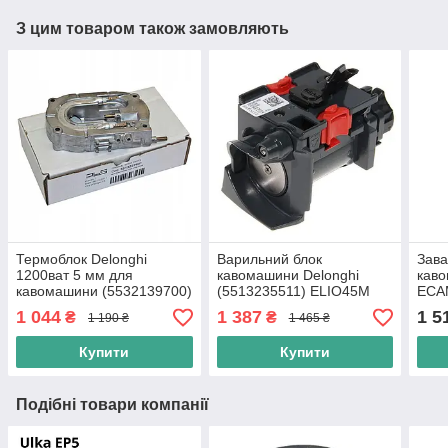
З цим товаром також замовляють
Термоблок Delonghi
Варильний блок
Зава
1200ват 5 мм для
кавомашини Delonghi
каво
кавомашини (5532139700)
(5513235511) ELIO45M
ECA
Оріг
EABI66.00 MAGNIFICA
Вузо
1 044
1 387
1 5
₴
₴
1 190 ₴
1 465 ₴
ESAM3300
Купити
Купити
Подібні товари компанії