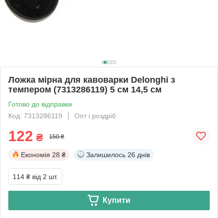
Ложка мірна для кавоварки Delonghi з
темпером (7313286119) 5 см 14,5 см
Готово до відправки
Код: 7313286119
Опт і роздріб
122
₴
150 ₴
Економія
28 ₴
Залишилось
26 днів
114 ₴
від 2 шт.
Купити