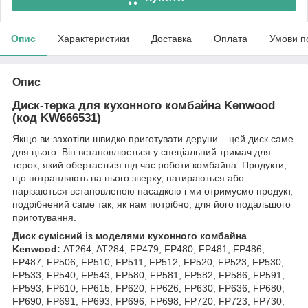
Опис
Характеристики
Доставка
Оплата
Умови п
Опис
Диск-терка для кухонного комбайна Kenwood
(код KW666531)
Якщо ви захотіли швидко приготувати деруни – цей диск саме
для цього. Він встановлюється у спеціальний тримач для
терок, який обертається під час роботи комбайна. Продукти,
що потрапляють на нього зверху, натираються або
нарізаються встановленою насадкою і ми отримуємо продукт,
подрібнений саме так, як нам потрібно, для його подальшого
приготування.
Диск сумісний із моделями кухонного комбайна
Kenwood:
AT264, AT284, FP479, FP480, FP481, FP486,
FP487, FP506, FP510, FP511, FP512, FP520, FP523, FP530,
FP533, FP540, FP543, FP580, FP581, FP582, FP586, FP591,
FP593, FP610, FP615, FP620, FP626, FP630, FP636, FP680,
FP690, FP691, FP693, FP696, FP698, FP720, FP723, FP730,