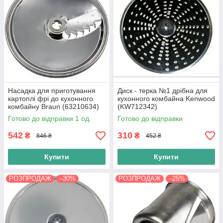
Насадка для приготування
Диск - терка №1 дрібна для
картоплі фрі до кухонного
кухонного комбайна Kenwood
комбайну Braun (63210634)
(KW712342)
Готово до відправки 1 од.
Готово до відправки
542
310
₴
₴
846 ₴
452 ₴
Купити
Купити
РОЗПРОДАЖ
–30%
РОЗПРОДАЖ
–25%