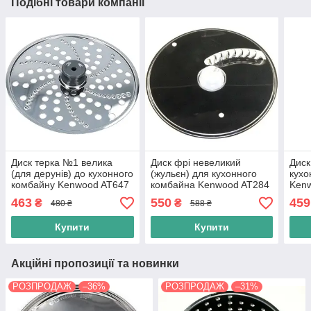
Подібні товари компанії
Диск терка №1 велика
Диск фрі невеликий
Диск
(для дерунів) до кухонного
(жульєн) для кухонного
кухо
комбайну Kenwood AT647
комбайна Kenwood AT284
Ken
(KW715906)
(KW663890)
463
550
459
₴
₴
480 ₴
588 ₴
Купити
Купити
Акційні пропозиції та новинки
РОЗПРОДАЖ
–36%
РОЗПРОДАЖ
–31%