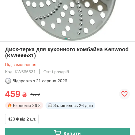
Диск-терка для кухонного комбайна Kenwood
(KW666531)
Під замовлення
Код: KW666531
Опт і роздріб
Відправка з
21 серпня 2026
459
₴
495 ₴
Економія
36 ₴
Залишилось
26 днів
423 ₴
від 2 шт.
Купити