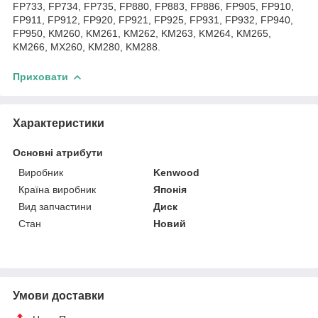
FP733, FP734, FP735, FP880, FP883, FP886, FP905, FP910,
FP911, FP912, FP920, FP921, FP925, FP931, FP932, FP940,
FP950, KM260, KM261, KM262, KM263, KM264, KM265,
KM266, MX260, KM280, KM288.
Приховати
Характеристики
Основні атрибути
Виробник
Kenwood
Країна виробник
Японія
Вид запчастини
Диск
Стан
Новий
Умови доставки