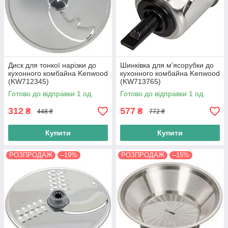
Диск для тонкої нарізки до
Шинківка для м'ясорубки до
кухонного комбайна Kenwood
кухонного комбайна Kenwood
(KW712345)
(KW713765)
Готово до відправки 1 од.
Готово до відправки 1 од.
312
577
₴
₴
448 ₴
772 ₴
Купити
Купити
РОЗПРОДАЖ
–19%
РОЗПРОДАЖ
–15%