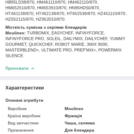
HB95LD38/870, HM461110/870, HM462110/870,
HM652510/870, HM653910/870, HN95HDS0/870,
HT461138/870, HT462138/870, HT652538/870, HZ451110/870,
HZ552115/870, HZ95JD10/870.
Місткість сумісна з серіями блендерів
Moulinex:
TURBOMIX, EASYCHEF, INFINYFORCE,
INFINYFORCE PRO, SOLEIL, DAILYMIX, DAILYCHEF, YUMMY
GOURMET, QUICKCHEF, ROBOT MARIE, 3MIX 9000,
MASTERBLEND+, ULTIMATE PRO, PREP'MIX+, POWERMIX
SILENCE.
Приховати
Характеристики
Основні атрибути
Виробник
Moulinex
Країна виробник
Франція
Вид запчастини
Чаша, склянка
Призначення
Для блендера