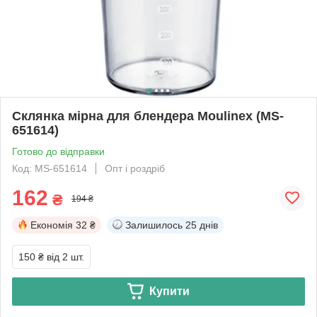
Склянка мірна для блендера Moulinex (MS-
651614)
Готово до відправки
Код: MS-651614
Опт і роздріб
162
₴
194 ₴
Економія
32 ₴
Залишилось
25 днів
150 ₴
від 2 шт.
Купити