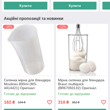
Купити
Купити
Акційні пропозиції та новинки
–16%
–12%
Склянка мірна для блендера
Мірна склянка для блендера
Moulinex 800ml (MS-
Braun multiquick
4A14421) Оригінал
(BR67050132) Оригінал
Готово до відправки
Готово до відправки
162
310
₴
₴
194 ₴
352 ₴