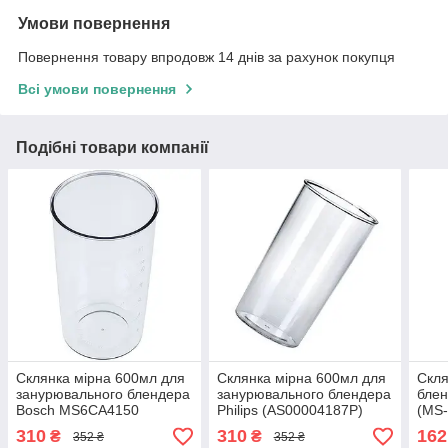
Умови повернення
Повернення товару впродовж 14 днів за рахунок покупця
Всі умови повернення
Подібні товари компанії
Склянка мірна 600мл для
Склянка мірна 600мл для
Скля
занурювального блендера
занурювального блендера
блен
Bosch MS6CA4150
Philips (AS00004187P)
(MS-
(AS00004187B)
310
310
162
₴
₴
352 ₴
352 ₴