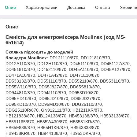
Опис
Характеристики
Доставка
Оплата
Умови п
Опис
Ємність для електроміксера Moulinex (код MS-
651614)
Склянка підходить до моделей
блендера Moulinex:
DD121110/870, DD121810/870,
DD12A110/870, DD12H110/870, DD451110/870, DD451127/870,
DD451810/870, DD452110/870, DD45A110/870, DD45A127/870,
DD471A10/870, DD471A42/870, DD471E10/870,
DD533132/870, DD551110/870, DD552110/870, DD553110/870,
DD55W110/870, DD65J827/870, DD65S810/870,
DD944810/870, DD94J110/870, DD953D10/870,
DD95HD10/870, DD95JD10/870, DD95JD27/870,
DD95KD10/870, DD95MD10/870, DDG25110/870,
DDG25110R/870, GN912111/870, HB1211KR/870,
HB121838/870, HB12A138/870, HB453138/870, HB533138/870,
HB551165/870, HB55W430/870, HB6531KR/870,
HB65E838/870, HB65H1KR/870, HB943838/870,
HB9438KR/870, HB944138/870, HB953DKR/870,