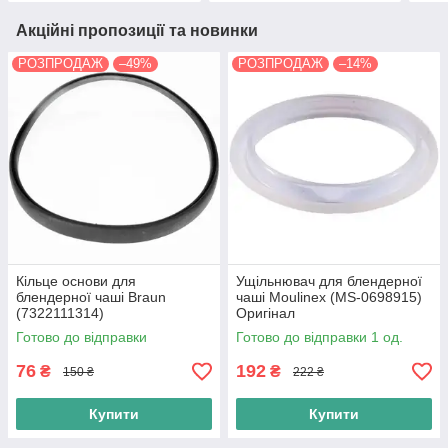
Акційні пропозиції та новинки
РОЗПРОДАЖ
–49%
РОЗПРОДАЖ
–14%
Кільце основи для
Ущільнювач для блендерної
блендерної чаші Braun
чаші Moulinex (MS-0698915)
(7322111314)
Оригінал
Готово до відправки
Готово до відправки 1 од.
76
192
₴
₴
150 ₴
222 ₴
Купити
Купити