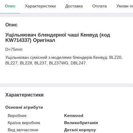
Опис
Характеристики
Доставка
Оплата
Умови п
Опис
Ущільнювач блендерної чаші Кенвуд (код
KW714337) Оригінал
D=75mm
Ущільнювач сумісний з моделями блендерів Кенвуд: BL220,
BL227, BL228, BL237, BL237WG, DBL247.
Характеристики
Основні атрибути
Виробник
Kenwood
Країна виробник
Великобританія
Вид запчастини
Деталі корпусу