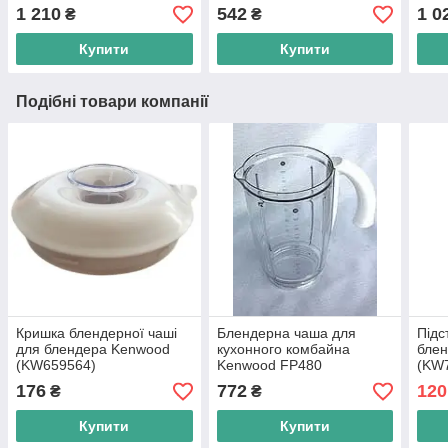
1 210
542
1 0
₴
₴
Купити
Купити
Подібні товари компанії
Кришка блендерної чаші
Блендерна чаша для
Підс
для блендера Kenwood
кухонного комбайна
блен
(KW659564)
Kenwood FP480
(KW
(KW662509)
176
772
120
₴
₴
Купити
Купити