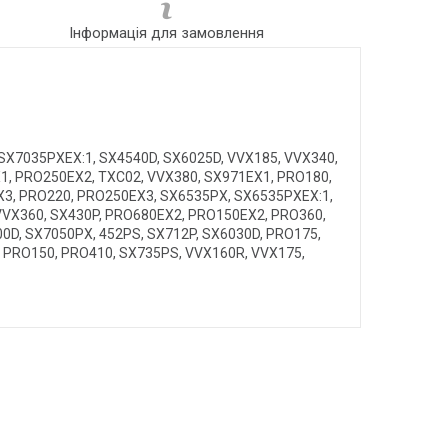
Інформація для замовлення
 SX7035PXEX:1, SX4540D, SX6025D, VVX185, VVX340,
1, PRO250EX2, TXC02, VVX380, SX971EX1, PRO180,
X3, PRO220, PRO250EX3, SX6535PX, SX6535PXEX:1,
VVX360, SX430P, PRO680EX2, PRO150EX2, PRO360,
0D, SX7050PX, 452PS, SX712P, SX6030D, PRO175,
, PRO150, PRO410, SX735PS, VVX160R, VVX175,