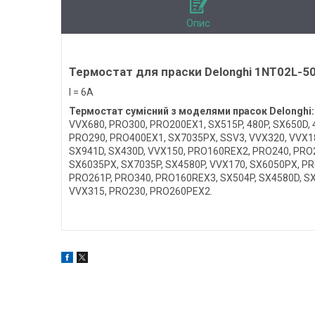
Опис
Термостат для праски Delonghi 1NT02L-50
I = 6A
Термостат сумісний з моделями прасок Delonghi:
VVX680, PRO300, PRO200EX1, SX515P, 480P, SX650D,
PRO290, PRO400EX1, SX7035PX, SSV3, VVX320, VVX1
SX941D, SX430D, VVX150, PRO160REX2, PRO240, PRO2
SX6035PX, SX7035P, SX4580P, VVX170, SX6050PX, PR
PRO261P, PRO340, PRO160REX3, SX504P, SX4580D, SX
VVX315, PRO230, PRO260PEX2.