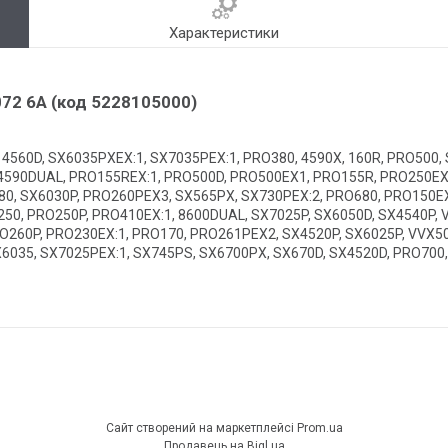
Характеристики
72 6A (код 5228105000)
4560D, SX6035PXEX:1, SX7035PEX:1, PRO380, 4590X, 160R, PRO500,
 4590DUAL, PRO155REX:1, PRO500D, PRO500EX1, PRO155R, PRO250EX
80, SX6030P, PRO260PEX3, SX565PX, SX730PEX:2, PRO680, PRO150E
50, PRO250P, PRO410EX:1, 8600DUAL, SX7025P, SX6050D, SX4540P, 
O260P, PRO230EX:1, PRO170, PRO261PEX2, SX4520P, SX6025P, VVX50
6035, SX7025PEX:1, SX745PS, SX6700PX, SX670D, SX4520D, PRO700
Сайт створений на маркетплейсі
Prom.ua
Продавець на Bigl.ua