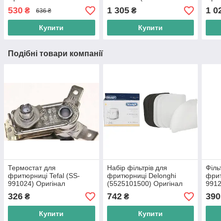
7231002365)
530
1 305
1 0
₴
₴
636 ₴
Купити
Купити
Подібні товари компанії
Термостат для
Набір фільтрів для
Філь
фритюрниці Tefal (SS-
фритюрниці Delonghi
фрит
991024) Оригінал
(5525101500) Оригінал
9912
326
742
390
₴
₴
Купити
Купити