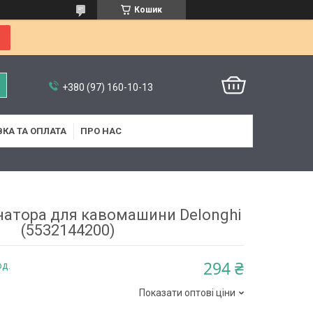
Кошик
+380 (97) 160-10-13
КА ТА ОПЛАТА
ПРО НАС
натора для кавомашини Delonghi
(5532144200)
294 ₴
од.
Показати оптові ціни