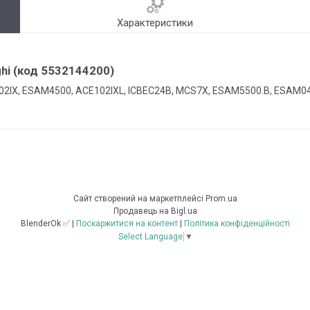
Характеристики
hi (код 5532144200)
102IX, ESAM4500, ACE102IXL, ICBEC24B, MCS7X, ESAM5500.B, ESAM0
Сайт створений на маркетплейсі
Prom.ua
Продавець на Bigl.ua
BlenderOk ✅ |
Поскаржитися на контент
|
Політика конфіденційності
Select Language
▼