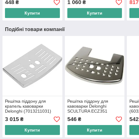
448
1 060
817
₴
₴
Купити
Купити
Подібні товари компанії
Решітка піддону для
Решітка піддону для
Реші
крапель кавоварки
кавоварки Delonghi
каво
Delonghi (7013211031)
SCULTURA ECZ351
(603
(6913270029)
3 015
546
542
₴
₴
Купити
Купити