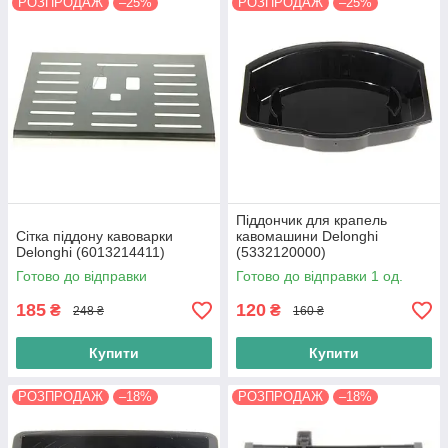
РОЗПРОДАЖ
–25%
РОЗПРОДАЖ
–25%
Піддончик для крапель
Сітка піддону кавоварки
кавомашини Delonghi
Delonghi (6013214411)
(5332120000)
Готово до відправки
Готово до відправки 1 од.
185
120
₴
₴
248 ₴
160 ₴
Купити
Купити
РОЗПРОДАЖ
–18%
РОЗПРОДАЖ
–18%