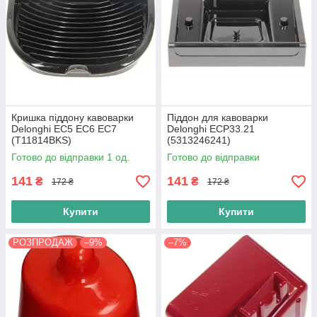
Кришка піддону кавоварки
Піддон для кавоварки
Delonghi EC5 EC6 EC7
Delonghi ECP33.21
(T11814BKS)
(5313246241)
Готово до відправки 1 од.
Готово до відправки
141
141
₴
₴
172 ₴
172 ₴
Купити
Купити
РОЗПРОДАЖ
–9%
–7%