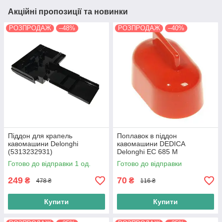
Акційні пропозиції та новинки
РОЗПРОДАЖ
–48%
РОЗПРОДАЖ
–40%
Піддон для крапель
Поплавок в піддон
кавомашини Delonghi
кавомашини DEDICA
(5313232931)
Delonghi EC 685 M
(5313249981)
Готово до відправки 1 од.
Готово до відправки
249
70
₴
₴
478 ₴
116 ₴
Купити
Купити