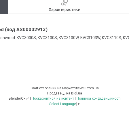
Характеристики
d (код AS00002913)
 Kenwood: KVC3000S, KVC3100S, KVC3100W, KVC3103W, KVC3110S, KV
Сайт створений на маркетплейсі
Prom.ua
Продавець на Bigl.ua
BlenderOk ✅ |
Поскаржитися на контент
|
Політика конфіденційності
Select Language
▼