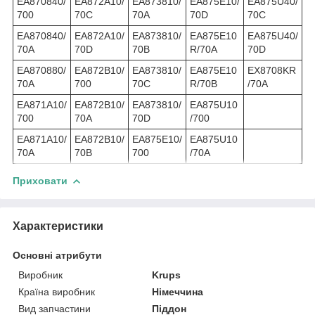
EA870840/
EA872A10/
EA873810/
EA875E10/
EA875U40/
700
70C
70A
70D
70C
EA870840/
EA872A10/
EA873810/
EA875E10
EA875U40/
70A
70D
70B
R/70A
70D
EA870880/
EA872B10/
EA873810/
EA875E10
EX8708KR
70A
700
70C
R/70B
/70A
EA871A10/
EA872B10/
EA873810/
EA875U10
700
70A
70D
/700
EA871A10/
EA872B10/
EA875E10/
EA875U10
70A
70B
700
/70A
Приховати
Характеристики
Основні атрибути
Виробник
Krups
Країна виробник
Німеччина
Вид запчастини
Піддон