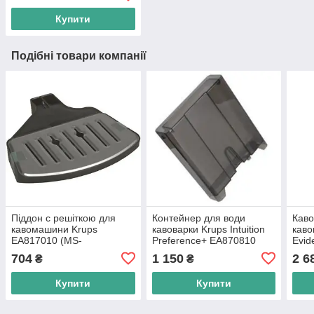
Оригінал
Купити
Подібні товари компанії
Піддон с решіткою для
Контейнер для води
Каво
кавомашини Krups
кавоварки Krups Intuition
каво
EA817010 (MS-
Preference+ EA870810
Evid
8030000239)
EA875E10 (MS-
EA89
704
1 150
2 6
₴
₴
8030001641)
8030
Купити
Купити