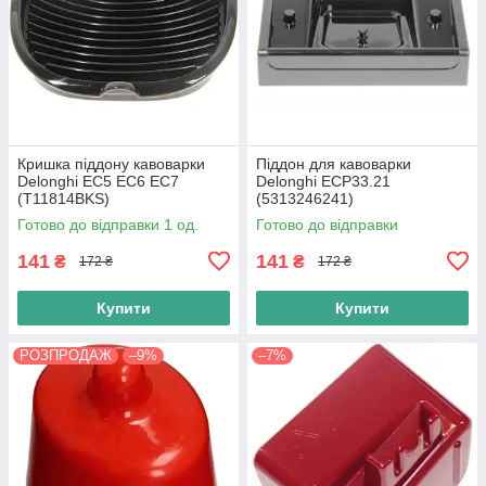
Кришка піддону кавоварки
Піддон для кавоварки
Delonghi EC5 EC6 EC7
Delonghi ECP33.21
(T11814BKS)
(5313246241)
Готово до відправки 1 од.
Готово до відправки
141
141
₴
₴
172 ₴
172 ₴
Купити
Купити
РОЗПРОДАЖ
–9%
–7%