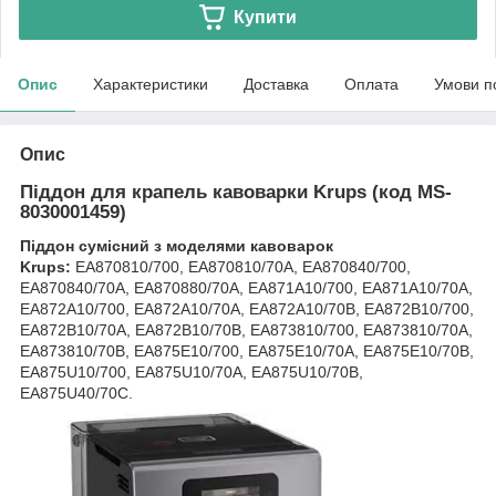
Купити
Опис
Характеристики
Доставка
Оплата
Умови п
Опис
Піддон для крапель кавоварки Krups (код MS-
8030001459)
Піддон сумісний з моделями кавоварок
Krups:
EA870810/700, EA870810/70A, EA870840/700,
EA870840/70A, EA870880/70A, EA871A10/700, EA871A10/70A,
EA872A10/700, EA872A10/70A, EA872A10/70B, EA872B10/700,
EA872B10/70A, EA872B10/70B, EA873810/700, EA873810/70A,
EA873810/70B, EA875E10/700, EA875E10/70A, EA875E10/70B,
EA875U10/700, EA875U10/70A, EA875U10/70B,
EA875U40/70C.