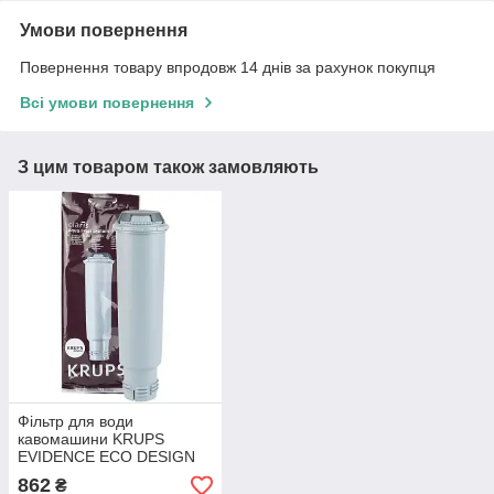
Умови повернення
Повернення товару впродовж 14 днів за рахунок покупця
Всі умови повернення
З цим товаром також замовляють
Фільтр для води
кавомашини KRUPS
EVIDENCE ECO DESIGN
EA897B10 Krups Essential
862
₴
EA816570 (F08801)