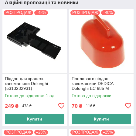
Акційні пропозиції та новинки
РОЗПРОДАЖ
–48%
РОЗПРОДАЖ
–40%
Піддон для крапель
Поплавок в піддон
кавомашини Delonghi
кавомашини DEDICA
(5313232931)
Delonghi EC 685 M
(5313249981)
Готово до відправки 1 од.
Готово до відправки
249
70
₴
₴
478 ₴
116 ₴
Купити
Купити
РОЗПРОДАЖ
–25%
РОЗПРОДАЖ
–25%