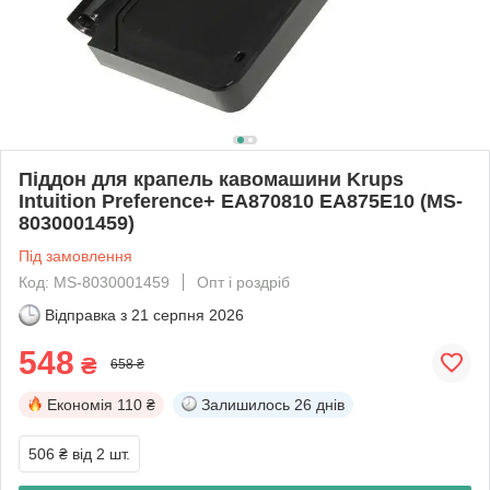
Піддон для крапель кавомашини Krups
Intuition Preference+ EA870810 EA875E10 (MS-
8030001459)
Під замовлення
Код: MS-8030001459
Опт і роздріб
Відправка з
21 серпня 2026
548
₴
658 ₴
Економія
110 ₴
Залишилось
26 днів
506 ₴
від 2 шт.