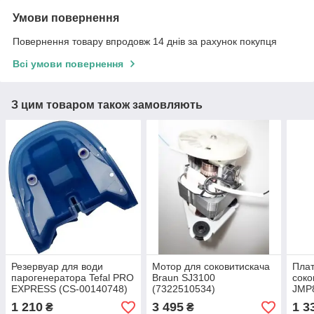
Умови повернення
Повернення товару впродовж 14 днів за рахунок покупця
Всі умови повернення
З цим товаром також замовляють
Резервуар для води
Мотор для соковитискача
Плат
парогенератора Tefal PRO
Braun SJ3100
соко
EXPRESS (CS-00140748)
(7322510534)
JMP
(KW
1 210
3 495
1 3
₴
₴