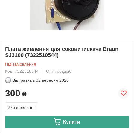
Плата живлення для соковитискача Braun
SJ3100 (7322510544)
Під замовлення
Код: 7322510544
Опт і роздріб
Відправка з
02 вересня 2026
300
₴
276 ₴
від 2 шт.
Купити