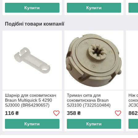
Купити
Купити
Подібні товари компанії
Шарнір для соковитискач
Тримач сита для
Ніж 
Braun Multiquick 5 4290
соковитискача Braun
соко
SJ3000 (BR64290657)
SJ3100 (7322510484)
JC30
(732
116
358
862
₴
₴
Купити
Купити