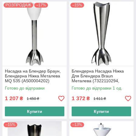
РОЗПРОДАЖ
–17%
–15%
Насадка на Блендер Браун,
Блендерна Насадка Ніжка
Блендерна Ніжка Металева
Для Блендера Braun
MQ 535 (AS00004202)
Металева (7322110294,
Оригінал 4191 4165 4199
7322110204) Multiquick
Готово до відправки
Готово до відправки 1 од.
1 207
1 372
₴
₴
1 450 ₴
1 611 ₴
Купити
Купити
–15%
–13%