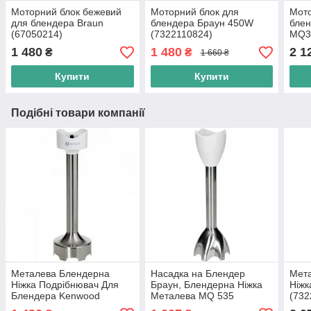
Моторний блок бежевий
Моторний блок для
Мото
для блендера Braun
блендера Браун 450W
блен
(67050214)
(7322110824)
MQ3
4192
1 480
1 480
2 1
₴
₴
1 660 ₴
Ори
Купити
Купити
Подібні товари компанії
Металева Блендерна
Насадка на Блендер
Мет
Ніжка Подрібнювач Для
Браун, Блендерна Ніжка
Ніжк
Блендера Kenwood
Металева MQ 535
(732
(KW712960) Оригінал
(AS00004202) Оригінал
Acti