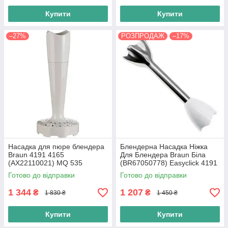
Купити
Купити
–27%
РОЗПРОДАЖ
–17%
Насадка для пюре блендера
Блендерна Насадка Ніжка
Braun 4191 4165
Для Блендера Braun Біла
(AX22110021) MQ 535
(BR67050778) Easyclick 4191
Оригінал MQ50
4165
Готово до відправки
Готово до відправки
1 344
1 207
₴
₴
1 830 ₴
1 450 ₴
Купити
Купити