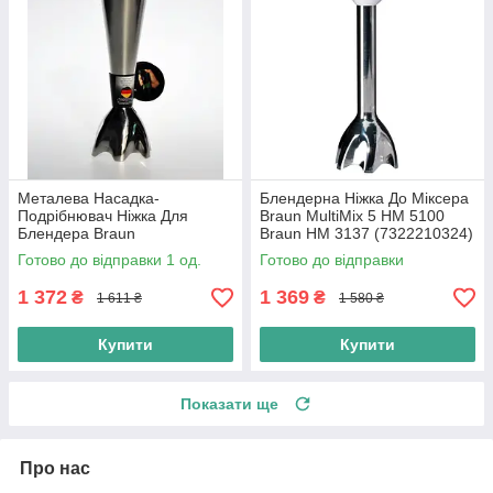
Металева Насадка-
Блендерна Ніжка До Міксера
Подрібнювач Ніжка Для
Braun MultiMix 5 HM 5100
Блендера Braun
Braun HM 3137 (7322210324)
(7322110294, 7322110204)
4644
Готово до відправки 1 од.
Готово до відправки
Multiquick
1 372
1 369
₴
₴
1 611 ₴
1 580 ₴
Купити
Купити
Показати ще
Про нас