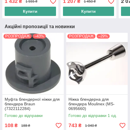
1 432
1 207
2 0
₴
₴
1 555 ₴
1 450 ₴
4191 4165 4199
Купити
Купити
Акційні пропозиції та новинки
РОЗПРОДАЖ
–43%
РОЗПРОДАЖ
–29%
Муфта блендерної ніжки для
Ніжка блендерна для
блендера Braun
блендера Moulinex (MS-
(7322112284)
0695660)
Готово до відправки
Готово до відправки 1 од.
108
743
₴
₴
188 ₴
1 040 ₴