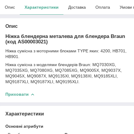
Опис
Характеристики
Доставка
Оплата
Умови 
Опис
Ніжка блендерна металева для блендера Braun
(код AS00003021)
Ніжка сумісна з моторними блоками TYPE яких: 4200, HB701,
HB901.
Ніжка сумісна з моделями блендерів Braun: MQ7030XG,
MQ7035XG, MQ7080XG, MQ7085XG, MQ9005X, MQ9037X,
MQ9045X, MQ9087X, MQ9135XI, MQ9138XI, MQ9185XLI,
MQ9187XLI, MQ9187XLI, MQ9195XLI.
Приховати
Характеристики
Основні атрибути