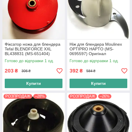
Фіксатор ножа для блендера
Ніж для блендера Moulinex
Tefal BLENDFORCE XXL
OPTIPRO HAPTO (MS-
BL438831 (MS-651404)
0695597) Оригінал
Готово до відправки 1 од.
Готово до відправки 1 од.
203
392
₴
₴
306 ₴
584 ₴
Купити
Купити
РОЗПРОДАЖ
–28%
РОЗПРОДАЖ
–26%