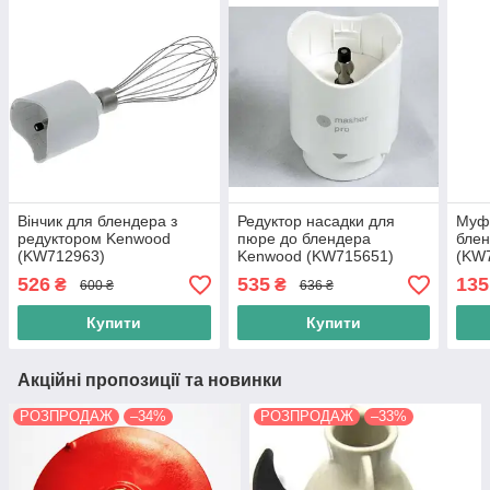
Вінчик для блендера з
Редуктор насадки для
Муфт
редуктором Kenwood
пюре до блендера
бле
(KW712963)
Kenwood (KW715651)
(KW
526
535
135
₴
₴
600 ₴
636 ₴
Купити
Купити
Акційні пропозиції та новинки
РОЗПРОДАЖ
–34%
РОЗПРОДАЖ
–33%