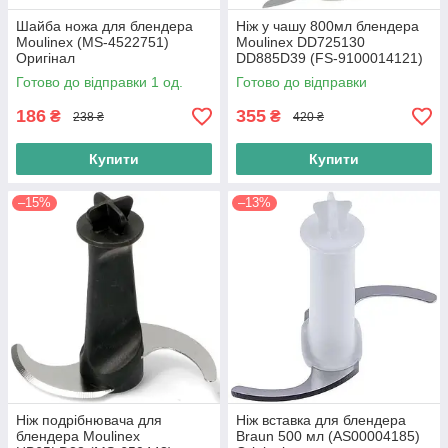
Шайба ножа для блендера
Ніж у чашу 800мл блендера
Moulinex (MS-4522751)
Moulinex DD725130
Оригінал
DD885D39 (FS-9100014121)
PrepLine STEELFORCE
Готово до відправки 1 од.
Готово до відправки
186
355
₴
₴
238 ₴
420 ₴
Купити
Купити
–15%
–13%
Ніж подрібнювача для
Ніж вставка для блендера
блендера Moulinex
Braun 500 мл (AS00004185)