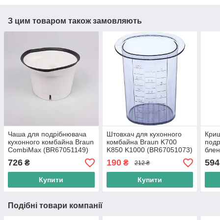
З цим товаром також замовляють
Чаша для подрібнювача
Штовхач для кухонного
Криш
кухонного комбайна Braun
комбайна Braun K700
подр
CombiMax (BR67051149)
K850 K1000 (BR67051073)
бле
(KW
726
190
594
₴
₴
212 ₴
Купити
Купити
Подібні товари компанії