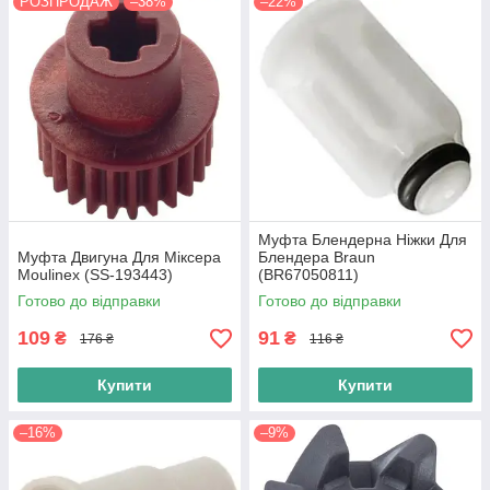
РОЗПРОДАЖ
–38%
–22%
Муфта Блендерна Ніжки Для
Муфта Двигуна Для Міксера
Блендера Braun
Moulinex (SS-193443)
(BR67050811)
Готово до відправки
Готово до відправки
109
91
₴
₴
176 ₴
116 ₴
Купити
Купити
–16%
–9%