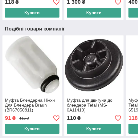
118
1 300
400
₴
₴
Купити
Купити
Подібні товари компанії
Муфта Блендерна Ніжки
Муфта для двигуна до
Муфт
Для Блендера Braun
блендера Tefal (MS-
Tefa
(BR67050811)
0A11419)
6519
91
110
118
₴
₴
116 ₴
Купити
Купити