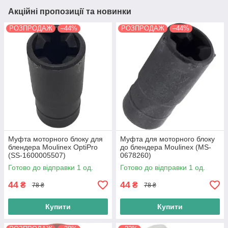
Акційні пропозиції та новинки
РОЗПРОДАЖ
–44%
РОЗПРОДАЖ
–44%
Муфта моторного блоку для
Муфта для моторного блоку
блендера Moulinex OptiPro
до блендера Moulinex (MS-
(SS-1600005507)
0678260)
Готово до відправки 1 од.
Готово до відправки 1 од.
44
44
₴
₴
78 ₴
78 ₴
Купити
Купити