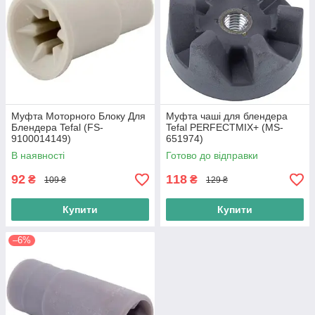
Муфта Моторного Блоку Для
Муфта чаші для блендера
Блендера Tefal (FS-
Tefal PERFECTMIX+ (MS-
9100014149)
651974)
В наявності
Готово до відправки
92
118
₴
₴
109 ₴
129 ₴
Купити
Купити
–6%