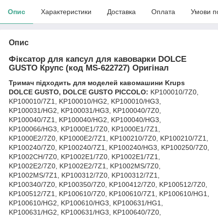
Опис
Характеристики
Доставка
Оплата
Умови п
Опис
Фіксатор для капсул для кавоварки DOLCE
GUSTO Крупс (код MS-622727) Оригінал
Тримач підходить для моделей кавомашини Krups
DOLCE GUSTO, DOLCE GUSTO PICCOLO:
KP100010/7Z0,
KP100010/7Z1, KP100010/HG2, KP100010/HG3,
KP100031/HG2, KP100031/HG3, KP100040/7Z0,
KP100040/7Z1, KP100040/HG2, KP100040/HG3,
KP100066/HG3, KP1000E1/7Z0, KP1000E1/7Z1,
KP1000E2/7Z0, KP1000E2/7Z1, KP100210/7Z0, KP100210/7Z1,
KP100240/7Z0, KP100240/7Z1, KP100240/HG3, KP100250/7Z0,
KP1002CH/7Z0, KP1002E1/7Z0, KP1002E1/7Z1,
KP1002E2/7Z0, KP1002E2/7Z1, KP1002MS/7Z0,
KP1002MS/7Z1, KP100312/7Z0, KP100312/7Z1,
KP100340/7Z0, KP100350/7Z0, KP100412/7Z0, KP100512/7Z0,
KP100512/7Z1, KP100610/7Z0, KP100610/7Z1, KP100610/HG1,
KP100610/HG2, KP100610/HG3, KP100631/HG1,
KP100631/HG2, KP100631/HG3, KP100640/7Z0,