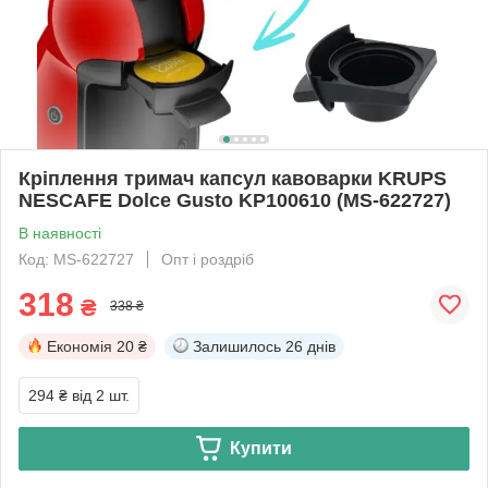
Кріплення тримач капсул кавоварки KRUPS
NESCAFE Dolce Gusto KP100610 (MS-622727)
В наявності
Код: MS-622727
Опт і роздріб
318
₴
338 ₴
Економія
20 ₴
Залишилось
26 днів
294 ₴
від 2 шт.
Купити