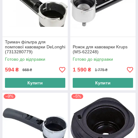
Тримач фільтра для
помпової кавоварки DeLonghi
Рожок для кавоварки Krups
(7313280779)
(MS-622248)
Готово до відправки
Готово до відправки
594
1 590
₴
₴
668 ₴
1 775 ₴
Купити
Купити
–9%
–5%