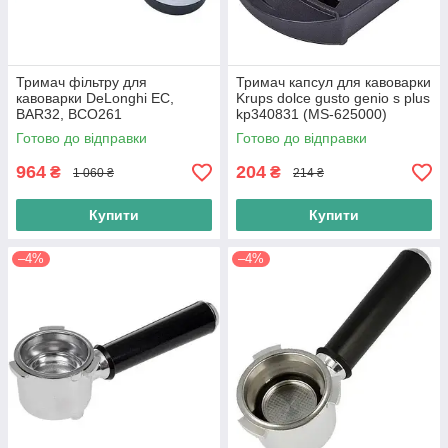
Тримач фільтру для
Тримач капсул для кавоварки
кавоварки DeLonghi EC,
Krups dolce gusto genio s plus
BAR32, BCO261
kp340831 (MS-625000)
(7332173100) Оригінал
Оригінал
Готово до відправки
Готово до відправки
964
204
₴
₴
1 060 ₴
214 ₴
Купити
Купити
–4%
–4%