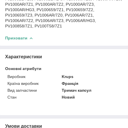
PV1000AR/7Z1, PV1000AR/7Z2, PV1000AR/7Z3,
PV1000AR/HG3, PV100659/7Z1, PV100659/7Z2,
PV100659/7Z3, PV1006AR/7Z0, PV1006AR/7Z1,
PV1006AR/7Z2, PV1006AR/7Z3, PV1006AR/HG3,
PV100858/7Z1, PV100T58/7Z1
Приховати
Характеристики
Основні атрибути
Виробник
Krups
Країна виробник
Франція
Вид запчастини
Тримач капсул
Стан
Новий
Умови доставки