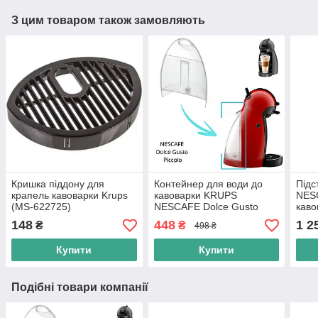
З цим товаром також замовляють
Кришка піддону для
Контейнер для води до
Підс
крапель кавоварки Krups
кавоварки KRUPS
NESC
(MS-622725)
NESCAFE Dolce Gusto
каво
Piccolo KP100610 (MS-
Delo
148
448
1 2
₴
₴
498 ₴
622735)
Ориг
Купити
Купити
Подібні товари компанії