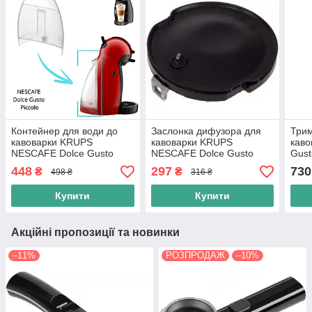
Контейнер для води до
Заслонка дифузора для
Трим
кавоварки KRUPS
кавоварки KRUPS
каво
NESCAFE Dolce Gusto
NESCAFE Dolce Gusto
Gust
Piccolo KP100610 (MS-
(MS-622718)
6223
448
297
730
₴
₴
498 ₴
316 ₴
622735)
Купити
Купити
Акційні пропозиції та новинки
–11%
РОЗПРОДАЖ
–10%