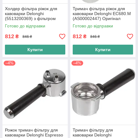
Холдер фільтра ріжок для
Тримач фільтра ріжок для
кавоварки Delonghi
кавоварки Delonghi EC680.M
(5513200369) з фільтром
(AS00002447) Оригінал
Готово до відправки
Готово до відправки
812
812
₴
₴
846 ₴
846 ₴
Купити
Купити
–4%
–4%
Рожок тримач фільтру для
Тримач фільтру для
кавоварки Delonghi Espresso
кавоварки Delonghi