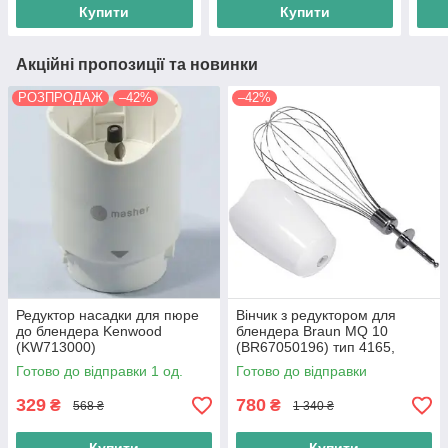
Купити
Купити
Акційні пропозиції та новинки
РОЗПРОДАЖ
–42%
–42%
Редуктор насадки для пюре
Вінчик з редуктором для
до блендера Kenwood
блендера Braun MQ 10
(KW713000)
(BR67050196) тип 4165,
4191, 4199
Готово до відправки 1 од.
Готово до відправки
329
780
₴
₴
568 ₴
1 340 ₴