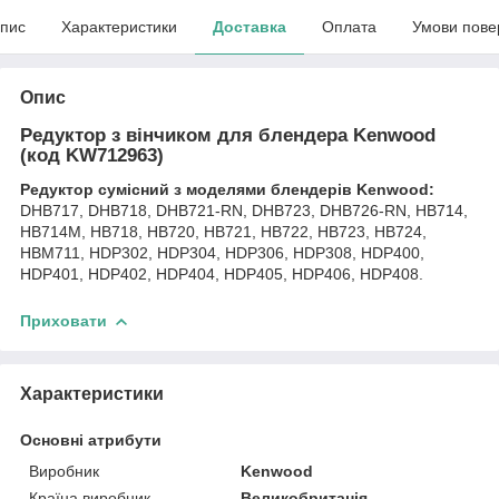
пис
Характеристики
Доставка
Оплата
Умови пове
Опис
Редуктор з вінчиком для блендера Kenwood
(код KW712963)
Редуктор сумісний з моделями блендерів Kenwood:
DHB717, DHB718, DHB721-RN, DHB723, DHB726-RN, HB714,
HB714M, HB718, HB720, HB721, HB722, HB723, HB724,
HBM711, HDP302, HDP304, HDP306, HDP308, HDP400,
HDP401, HDP402, HDP404, HDP405, HDP406, HDP408.
Приховати
Характеристики
Основні атрибути
Виробник
Kenwood
Країна виробник
Великобританія