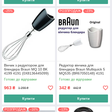
Купити
Купити
–25%
РОЗПРОДАЖ
–23%
Вінчик з редуктором для
Редуктор вінчика для
блендера Braun MQ 10 BK
блендера Braun Multiquick 5
4199 4191 (0X8136445099)
MQ535 (BR67050148) 4191
Multiquick
4199 Оригінал
Готово до відправки
Готово до відправки
963
342
₴
₴
1 290 ₴
442 ₴
Купити
Купити
РОЗПРОДАЖ
–16%
–13%