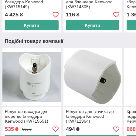
блендера Kenwood
для блендера Kenwood
збор
(KW715149)
(KW714805)
Ken
4 425
116
1 3
₴
₴
Купити
Купити
Подібні товари компанії
Редуктор насадки для
Редуктор для вінчика до
Криш
пюре до блендера
блендера Kenwood
подр
Kenwood (KW715651)
(KW712964)
Ken
HDP
535
494
968
₴
₴
636 ₴
500 