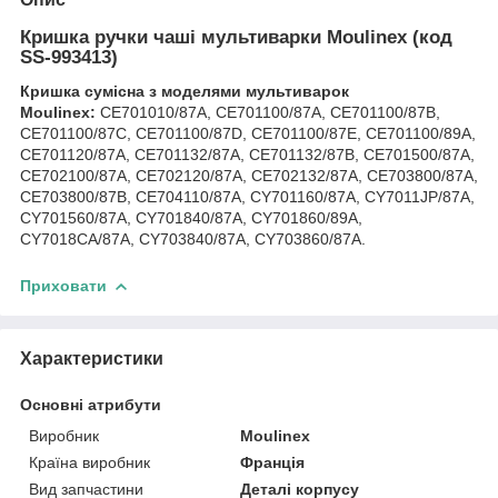
Кришка ручки чаші мультиварки Moulinex (код
SS-993413)
Кришка сумісна з моделями мультиварок
Moulinex:
CE701010/87A, CE701100/87A, CE701100/87B,
CE701100/87C, CE701100/87D, CE701100/87E, CE701100/89A,
CE701120/87A, CE701132/87A, CE701132/87B, CE701500/87A,
CE702100/87A, CE702120/87A, CE702132/87A, CE703800/87A,
CE703800/87B, CE704110/87A, CY701160/87A, CY7011JP/87A,
CY701560/87A, CY701840/87A, CY701860/89A,
CY7018CA/87A, CY703840/87A, CY703860/87A.
Приховати
Характеристики
Основні атрибути
Виробник
Moulinex
Країна виробник
Франція
Вид запчастини
Деталі корпусу