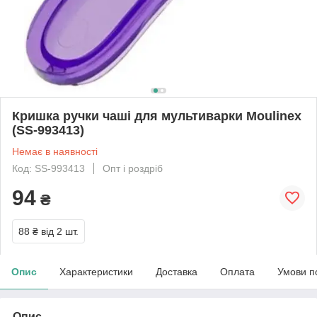
Кришка ручки чаші для мультиварки Moulinex
(SS-993413)
Немає в наявності
Код: SS-993413
Опт і роздріб
94
₴
88 ₴
від 2 шт.
Опис
Характеристики
Доставка
Оплата
Умови п
Опис