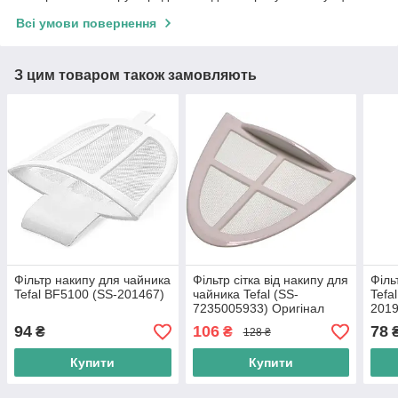
Всі умови повернення
З цим товаром також замовляють
Фільтр накипу для чайника
Фільтр сітка від накипу для
Філь
Tefal BF5100 (SS-201467)
чайника Tefal (SS-
Tefa
7235005933) Оригінал
2019
94
106
78
₴
₴
128 ₴
Купити
Купити