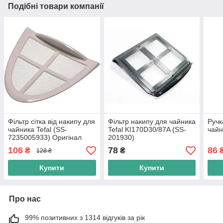
Подібні товари компанії
Фільтр сітка від накипу для
Фільтр накипу для чайника
Ручк
чайника Tefal (SS-
Tefal KI170D30/87A (SS-
чайн
7235005933) Оригінал
201930)
106
78
86
₴
₴
128 ₴
Купити
Купити
Про нас
99% позитивних з 1314 відгуків за рік