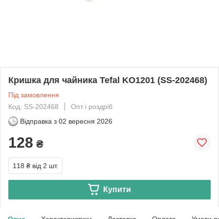
Кришка для чайника Tefal KO1201 (SS-202468)
Під замовлення
Код: SS-202468
Опт і роздріб
Відправка з
02 вересня 2026
128
₴
118 ₴
від 2 шт.
Купити
Опис
Характеристики
Доставка
Оплата
Умови п