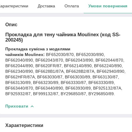
арактеристики
Доставка
Оплата
Умови повернення
Опис
Прокладка для тену чайника Moulinex (код SS-
200245)
Прокладка сумісна з моделями
чайників Moulinex:
BF652030/870, BF652030/890,
BF662040/890, BF662043/870, BF662043/890, BF662044/870,
BF662044/890, BF6620FR/87, BF662140/890, BF662240/890,
BF662340/890, BF6628B1/87A, BF6628B2/87A, BF662940/890,
BF662HFR/87A, BF663030/87, BF663030/89, BF663130/87,
BF663130/89, BF663230/89, BF663330/87, BF663330/89,
BF663440/870, BF663440/890, BF663930/89, BF925132/87A,
BF925932/87, BF999132/87, BY296850/87, BY296850/89.
Приховати
Характеристики