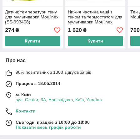
Датчик температури тену
Нижня частина чаші з
Тен 
для мультиварки Moulinex
теном та термостатом для
Moul
(SS-993408)
мультиварки Moulinex
CE500E32 (SS-996020)
274
1 020
700
₴
₴
Купити
Купити
Про нас
98% позитивних з 1308 відгуків за рік
Працює з 18.05.2014
м. Київ
вул. Освіти, 3А, Напівпідвал, Київ, Україна
Контакти
Сьогодні працює з 10:00 до 18:00
Показати весь графік роботи