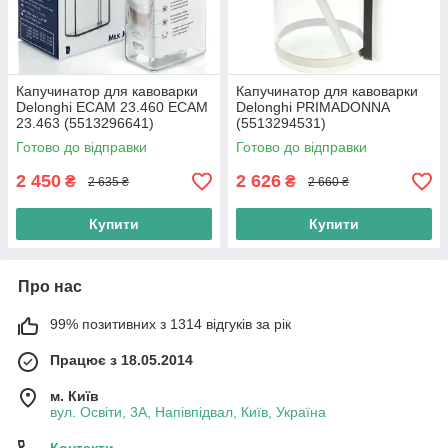
Капучинатор для кавоварки
Капучинатор для кавоварки
Delonghi ECAM 23.460 ECAM
Delonghi PRIMADONNA
23.463 (5513296641)
(5513294531)
Оригінал
Готово до відправки
Готово до відправки
2 450
2 626
₴
₴
2 635 ₴
2 660 ₴
Купити
Купити
Про нас
99% позитивних з 1314 відгуків за рік
Працює з 18.05.2014
м. Київ
вул. Освіти, 3А, Напівпідвал, Київ, Україна