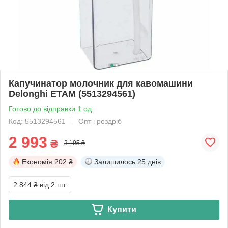
Капучинатор молочник для кавомашини
Delonghi ETAM (5513294561)
Готово до відправки 1 од.
Код: 5513294561
Опт і роздріб
2 993
₴
3 195 ₴
Економія
202 ₴
Залишилось
25 днів
2 844 ₴
від 2 шт.
Купити