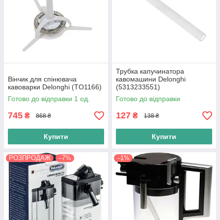
Трубка капучинатора
Вінчик для спінювача
кавомашини Delonghi
кавоварки Delonghi (TO1166)
(5313233551)
Готово до відправки 1 од.
Готово до відправки
745
127
₴
₴
868 ₴
138 ₴
Купити
Купити
РОЗПРОДАЖ
–7%
–1%