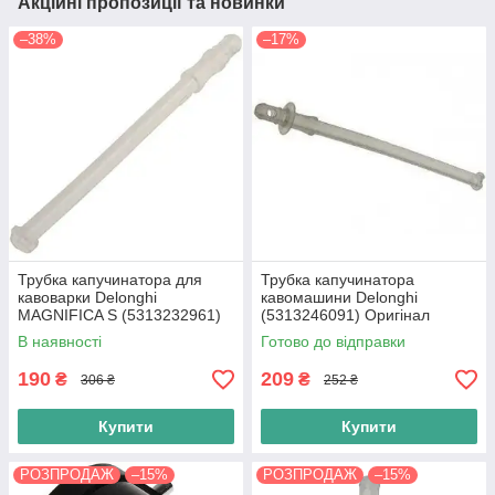
Акційні пропозиції та новинки
–38%
–17%
Трубка капучинатора для
Трубка капучинатора
кавоварки Delonghi
кавомашини Delonghi
MAGNIFICA S (5313232961)
(5313246091) Оригінал
Оригінал
В наявності
Готово до відправки
190
209
₴
₴
306 ₴
252 ₴
Купити
Купити
РОЗПРОДАЖ
–15%
РОЗПРОДАЖ
–15%