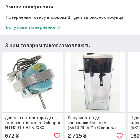
Умови повернення
Повернення товару впродовж 14 днів за рахунок покупця
Всі умови повернення
З цим товаром також замовляють
Двигун вентилятора для
Капучинатор для
Підд
тепловентілятора Delonghi
кавоварки Delonghi
каво
HTN2010 HTN2030
(5513294521) Оригінал
(531
(5114007900)
672
2 715
160
₴
₴