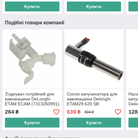
Купити
Купити
Подібні товари компанії
З'єднувач потрійний для
Сопло капучинатора для
Наса
кавомашини DeLonghi
кавомашини Delonghi
капу
ETAM ECAM (7313260991)
ETAM29.620.SB
Del
(7313239701)
(531
264
639
128
₴
₴
904 ₴
Купити
Купити