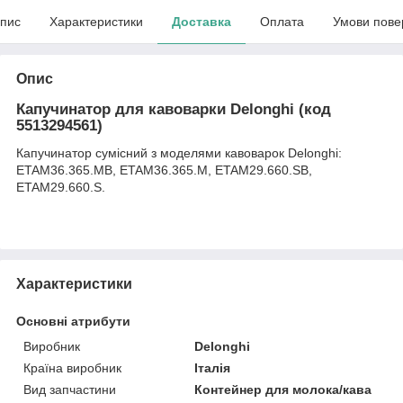
пис
Характеристики
Доставка
Оплата
Умови пове
Опис
Капучинатор для кавоварки Delonghi (код
5513294561)
Капучинатор сумісний з моделями кавоварок Delonghi:
ETAM36.365.MB, ETAM36.365.M, ETAM29.660.SB,
ETAM29.660.S.
Характеристики
Основні атрибути
Виробник
Delonghi
Країна виробник
Італія
Вид запчастини
Контейнер для молока/кава