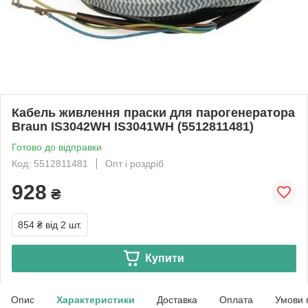
Кабель живлення праски для парогенератора
Braun IS3042WH IS3041WH (5512811481)
Готово до відправки
Код: 5512811481
Опт і роздріб
928
₴
854 ₴
від 2 шт.
Купити
Опис
Характеристики
Доставка
Оплата
Умови 