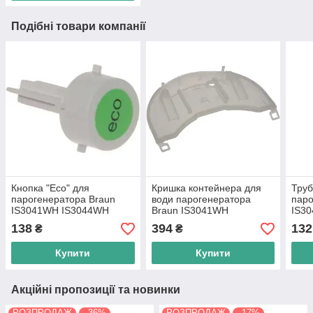
Подібні товари компанії
Кнопка "Eco" для
Кришка контейнера для
Труб
парогенератора Braun
води парогенератора
паро
IS3041WH IS3044WH
Braun IS3041WH
IS3
(5912813661)
(7312874969)
138
394
132
₴
₴
Купити
Купити
Акційні пропозиції та новинки
РОЗПРОДАЖ
–36%
РОЗПРОДАЖ
–17%