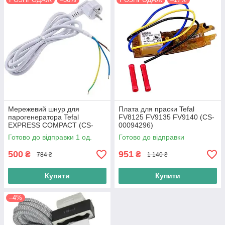
Мережевий шнур для
Плата для праски Tefal
парогенератора Tefal
FV8125 FV9135 FV9140 (CS-
EXPRESS COMPACT (CS-
00094296)
10000309)
Готово до відправки 1 од.
Готово до відправки
500
951
₴
₴
784 ₴
1 140 ₴
Купити
Купити
–4%